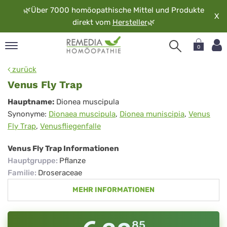
🌿
Über 7000 homöopathische Mittel und Produkte
X
direkt vom
Hersteller
🌿
0
pand
zurück
rache
Venus Fly Trap
pand
Venus
Hauptname:
Dionea muscipula
op
Synonyme:
Dionaea muscipula
,
Dionea muniscipia
,
Venus
Fly
pand
Fly Trap
,
Venusfliegenfalle
möopathie
Trap
Venus Fly Trap Informationen
Hauptgruppe
:
Pflanze
pand
Familie
:
Droseraceae
rvice
MEHR INFORMATIONEN
pand
er
media
85