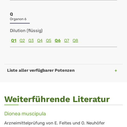
Q
Organon 6
Dilution (flüssig)
Q1
Q2
Q3
Q4
Q5
Q6
Q7
Q8
Liste aller verfügbarer Potenzen
Weiterführende Literatur
Dionea muscipula
Arzneimittelprüfung von E. Feltes und O. Neuhöfer