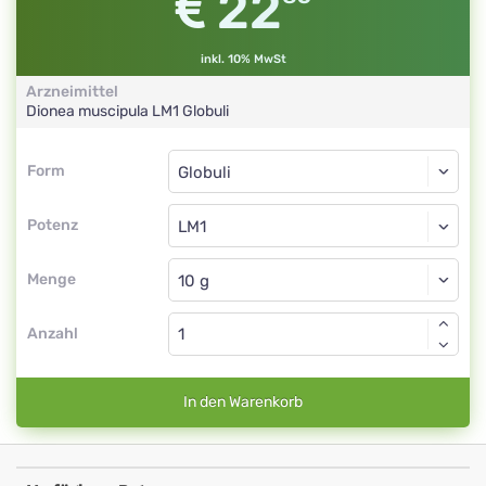
22
inkl. 10% MwSt
Arzneimittel
Dionea muscipula
LM1
Globuli
Form
Form
Globuli
Potenz
LM1
Globuli
Menge
Anzahl
In den Warenkorb