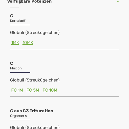
Verfügbare Potenzen
C
Korsakoff
Globuli (Streukügelchen)
1MK
10MK
C
Fluxion
Globuli (Streukügelchen)
FC 1M
FC 5M
FC 10M
C aus C3 Trituration
Organon 6
Globuli (Streukügelchen)