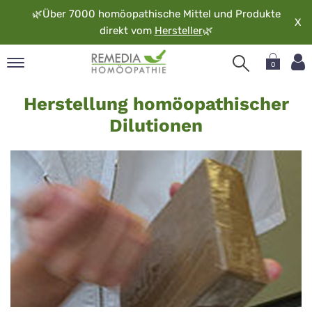
🌿
Über 7000 homöopathische Mittel und Produkte
X
direkt vom
Hersteller
🌿
0
Dilutionen
pand
Herstellung homöopathischer
rache
Dilutionen
pand
op
pand
möopathie
pand
rvice
pand
er
media