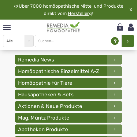
🌿
Über 7000 homöopathische Mittel und Produkte
X
direkt vom
Hersteller
🌿
0
Site
Search
type
pand
search
input
rache
Globuli
pand
Remedia News
kaufen
op
Homöopathische Einzelmittel A-Z
-
pand
möopathie
Remedia
Homöopathie für Tiere
Homöopathie
Hausapotheken & Sets
pand
Aktionen & Neue Produkte
rvice
Mag. Müntz Produkte
pand
er
Apotheken Produkte
media