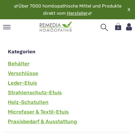
🌿
Über 7000 homöopathische Mittel und Produkte
X
direkt vom
Hersteller
🌿
0
pand
rache
Kategorien
pand
op
Behälter
pand
Verschlüsse
möopathie
Leder-Etuis
Strahlenschutz-Etuis
pand
Holz-Schatullen
rvice
Microfaser & Textil-Etuis
pand
Praxisbedarf & Ausstattung
er
media