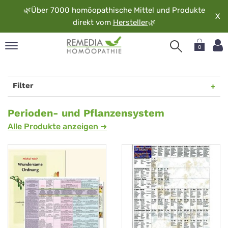
🌿
Über 7000 homöopathische Mittel und Produkte
X
direkt vom
Hersteller
🌿
0
pand
rache
Filter
pand
op
Perioden-
Perioden- und Pflanzensystem
pand
Alle Produkte anzeigen ➜
und
möopathie
Pflanzensystem
pand
rvice
pand
er
media