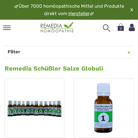
🌿
Über 7000 homöopathische Mittel und Produkte
X
direkt vom
Hersteller
🌿
0
pand
rache
Filter
pand
op
Remedia
Remedia Schüßler Salze Globuli
pand
Schüßler
möopathie
Salze
Globuli
pand
rvice
pand
er
media