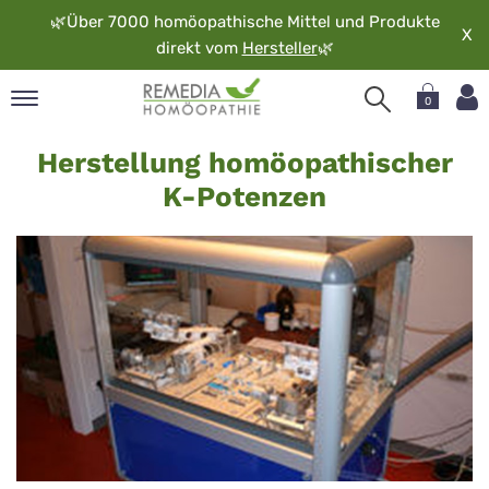
🌿
Über 7000 homöopathische Mittel und Produkte
X
direkt vom
Hersteller
🌿
0
K-
pand
Herstellung homöopathischer
Potenzen
rache
K-Potenzen
pand
op
pand
möopathie
pand
rvice
pand
er
media