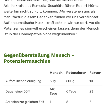
Homöopathie bewährt hat, soll die menschliche
Arbeitskraft laut Remedia-Geschäftsführer Robert Müntz
weiterhin nicht zu kurz kommen: „Wir verstehen uns als
Manufaktur, diesem Gedanken fühlen wir uns verpflichtet.
Auf pneumatische Muskelkraft setzen wir nur dort, wo die
Potenzen es sinnvoll erscheinen lassen, denn der Mensch
ist in der Homöopathie nicht wegzudenken."
Gegenüberstellung Mensch -
Potenziermaschine
Mensch
Potenzierer
Faktor
Aufprallbeschleunigung
50g
500g
10
140
Dauer einer 50M
6 Tage
23
Tage
Arzneien zur gleichen Zeit
1
8
8