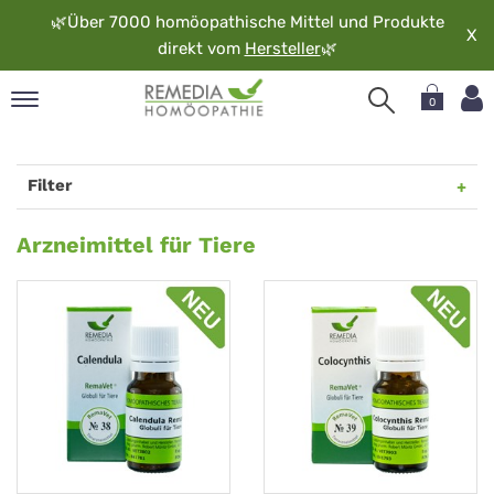
🌿
Über 7000 homöopathische Mittel und Produkte
X
direkt vom
Hersteller
🌿
0
pand
rache
Filter
pand
op
Arzneimittel
Arzneimittel für Tiere
pand
für
möopathie
Tiere
pand
rvice
pand
er
media