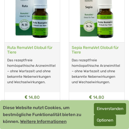
Ruta RemaVet Globuli für
Sepia RemaVet Globuli für
Tiere
Tiere
Das rezeptfreie
Das rezeptfreie
homöopathische Arzneimittel
homöopathische Arzneimittel
– ohne Wartezeit und ohne
– ohne Wartezeit und ohne
bekannte Nebenwirkungen
bekannte Nebenwirkungen
und Wechselwirkungen.
und Wechselwirkungen.
14,80
14,80
Diese Website nutzt Cookies, um
Einverstanden
Zur Bestellung
Zur Bestellung
bestmögliche Funktionalität bieten zu
Optionen
können.
Weitere Informationen