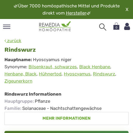
🌿
Über 7000 homöopathische Mittel und Produkte
X
direkt vom
Hersteller
🌿
0
pand
zurück
rache
Rindswurz
pand
Rindswurz
Hauptname:
Hyoscyamus niger
op
Synonyme:
Bilsenkraut, schwarzes
,
Black Henbane
,
pand
Henbane, Black
,
Hühnertod
,
Hyoscyamus
,
Rindswurz
,
möopathie
Zigeunerkorn
Rindswurz Informationen
pand
Hauptgruppe
:
Pflanze
rvice
Familie
:
Solanaceae - Nachtschattengewächse
pand
MEHR INFORMATIONEN
er
media