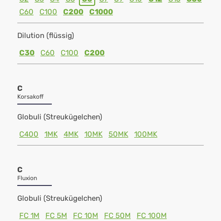
C60
C100
C200
C1000
Dilution (flüssig)
C30
C60
C100
C200
C
Korsakoff
Globuli (Streukügelchen)
C400
1MK
4MK
10MK
50MK
100MK
C
Fluxion
Globuli (Streukügelchen)
FC 1M
FC 5M
FC 10M
FC 50M
FC 100M