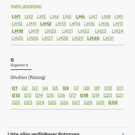
mehr anzeigen
LM1
LM2
LM3
LM4
LM5
LM6
LM7
LM8
LM9
LM10
LM11
LM12
LM13
LM14
LM15
LM16
LM17
LM18
LM19
LM20
LM21
LM22
LM23
LM24
LM25
LM26
LM27
LM28
LM29
LM30
LM31
Q
Organon 6
Dilution (flüssig)
Q1
Q2
Q3
Q4
Q5
Q6
Q7
Q8
Q9
Q10
Q11
Q12
Q13
Q14
Q15
Q16
Q17
Q18
Q19
Q20
Q21
Q22
Q23
Q24
Q25
Q26
Q27
Q28
Q29
Q30
Liste aller verfügbarer Potenzen