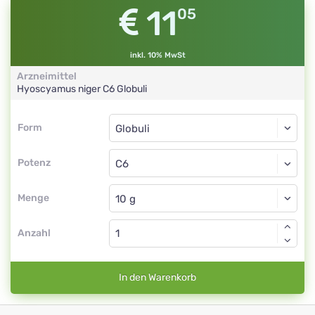
11
05
inkl. 10% MwSt
Arzneimittel
Hyoscyamus niger
C6
Globuli
Form
Form
Globuli
Potenz
C6
Globuli
Menge
Anzahl
In den Warenkorb