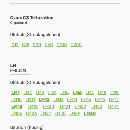
C aus C3 Trituration
Organon 6
Globuli (Streukügelchen)
C12
C15
C30
C60
C100
C200
LM
HAB 2018
Globuli (Streukügelchen)
LM1
LM2
LM3
LM4
LM5
LM6
LM7
LM8
LM9
LM10
LM11
LM12
LM13
LM14
LM15
LM16
LM17
LM18
LM19
LM20
LM21
LM22
LM23
LM24
LM25
LM26
LM27
LM28
LM29
LM30
Dilution (flüssig)