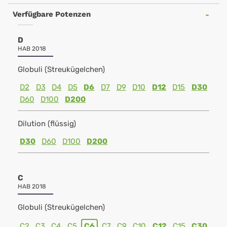
Verfügbare Potenzen
D
HAB 2018
Globuli (Streukügelchen)
D2
D3
D4
D5
D6
D7
D9
D10
D12
D15
D30
D60
D100
D200
Dilution (flüssig)
D30
D60
D100
D200
C
HAB 2018
Globuli (Streukügelchen)
C2
C3
C4
C5
C6
C7
C9
C10
C12
C15
C30