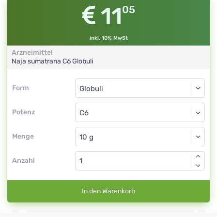
11
05
inkl. 10% MwSt
Arzneimittel
Naja sumatrana
C6
Globuli
Form
Form
Globuli
Potenz
C6
Globuli
Menge
Anzahl
In den Warenkorb