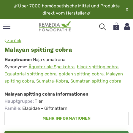
🌿
Über 7000 homöopathische Mittel und Produkte
X
direkt vom
Hersteller
🌿
0
pand
zurück
rache
Malayan spitting cobra
pand
Malayan
Hauptname:
Naja sumatrana
op
Synonyme:
Äquatoriale Speikobra
,
black spitting cobra
,
spitting
pand
Equatorial spitting cobra
,
golden spitting cobra
,
Malayan
möopathie
cobra
spitting cobra
,
Sumatra-Kobra
,
Sumatran spitting cobra
Malayan spitting cobra Informationen
pand
Hauptgruppe
:
Tier
rvice
Familie
:
Elapidae - Giftnattern
pand
MEHR INFORMATIONEN
er
media