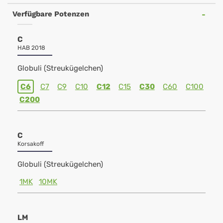
Verfügbare Potenzen
C
HAB 2018
Globuli (Streukügelchen)
C6
C7
C9
C10
C12
C15
C30
C60
C100
C200
C
Korsakoff
Globuli (Streukügelchen)
1MK
10MK
LM