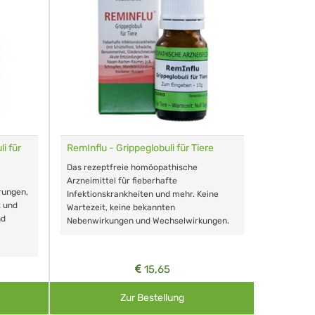
i für
RemInflu - Grippeglobuli für Tiere
Dr. Haus
sensitiv
Das rezeptfreie homöopathische
Schonende
Arzneimittel für fieberhafte
rungen,
Zähnen, au
Infektionskrankheiten und mehr. Keine
t und
Wartezeit, keine bekannten
nd
Nebenwirkungen und Wechselwirkungen.
15,65
Zur Bestellung