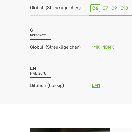
Globuli (Streukügelchen)
C6
C7
C9
C10
C
Korsakoff
Globuli (Streukügelchen)
1MK
10MK
LM
HAB 2018
Dilution (flüssig)
LM1