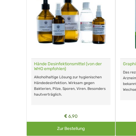
für Tiere
Hände Desinfektionsmittel (von der
Graphi
WHO empfohlen)
m Eingeben.
Das re
Alkoholhaltige Lösung zur hygienischen
Arzneim
Händedesinfektion. Wirksam gegen
nd ohne
bekann
Bakterien, Pilze, Sporen, Viren. Besonders
Wechse
hautverträglich.
6,90
Zur Bestellung