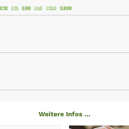
C12
C15
C30
C60
C100
C200
Weitere Infos ...