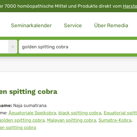
er 7000 homöopathische Mittel und Produkte direkt vom
Herste
Seminarkalender
Service
Über Remedia
Site
search
input
den
en spitting cobra
tting
name:
Naja sumatrana
me:
Äquatoriale Speikobra
,
black spitting cobra
,
Equatorial spit
ra
golden spitting cobra
,
Malayan spitting cobra
,
Sumatra-Kobra
,
n spitting cobra