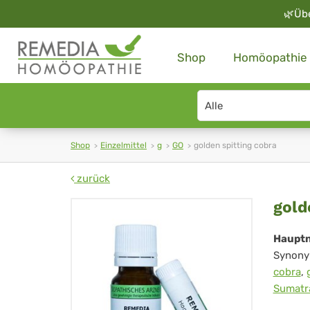
🌿
Üb
Shop
Homöopathie
Search
type
Shop
Einzelmittel
g
GO
golden spitting cobra
zurück
gol
gold
spi
Haupt
Synony
cob
cobra
,
Sumatra