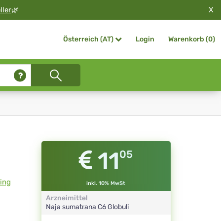
X
ller
🌿
Login
Warenkorb (
0
)
Österreich (AT)
11
05
ting
inkl. 10% MwSt
Arzneimittel
Naja sumatrana
C6
Globuli