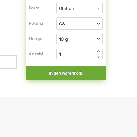
Form
Form
Globuli
Potenz
C6
Globuli
Menge
Anzahl
In den Warenkorb