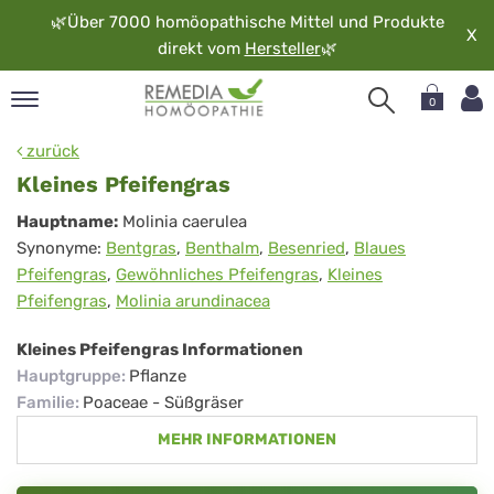
🌿
Über 7000 homöopathische Mittel und Produkte
X
direkt vom
Hersteller
🌿
0
pand
zurück
rache
Kleines Pfeifengras
pand
Kleines
Hauptname:
Molinia caerulea
op
Synonyme:
Bentgras
,
Benthalm
,
Besenried
,
Blaues
Pfeifengras
pand
Pfeifengras
,
Gewöhnliches Pfeifengras
,
Kleines
möopathie
Pfeifengras
,
Molinia arundinacea
Kleines Pfeifengras Informationen
pand
Hauptgruppe
:
Pflanze
rvice
Familie
:
Poaceae - Süßgräser
pand
MEHR INFORMATIONEN
er
media