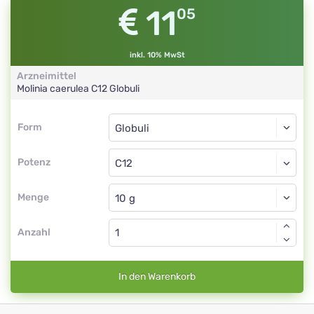
11
05
inkl. 10% MwSt
Arzneimittel
Molinia caerulea
C12
Globuli
Form
Form
Globuli
Potenz
C12
Globuli
Menge
Anzahl
In den Warenkorb