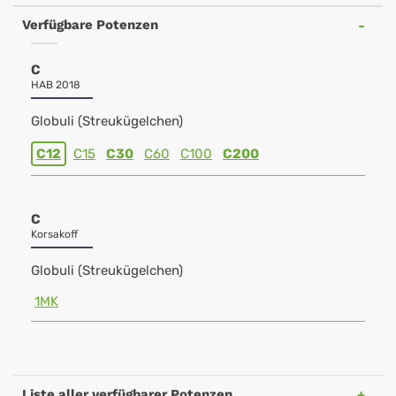
Verfügbare Potenzen
C
HAB 2018
Globuli (Streukügelchen)
C12
C15
C30
C60
C100
C200
C
Korsakoff
Globuli (Streukügelchen)
1MK
Liste aller verfügbarer Potenzen