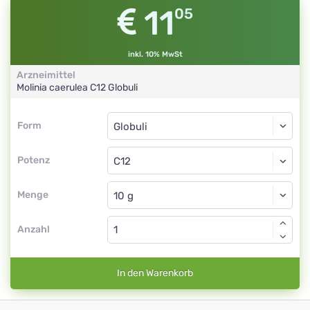
11
05
inkl. 10% MwSt
Arzneimittel
Molinia caerulea
C12
Globuli
Form
Form
Globuli
Potenz
C12
Globuli
Menge
Anzahl
In den Warenkorb