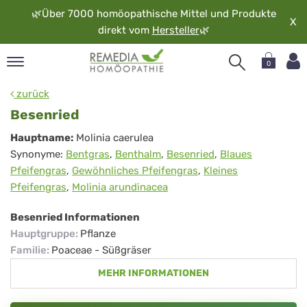
🌿
Über 7000 homöopathische Mittel und Produkte
X
direkt vom
Hersteller
🌿
0
pand
zurück
rache
Besenried
pand
Besenried
Hauptname:
Molinia caerulea
op
Synonyme:
Bentgras
,
Benthalm
,
Besenried
,
Blaues
pand
Pfeifengras
,
Gewöhnliches Pfeifengras
,
Kleines
möopathie
Pfeifengras
,
Molinia arundinacea
Besenried Informationen
pand
Hauptgruppe
:
Pflanze
rvice
Familie
:
Poaceae - Süßgräser
pand
MEHR INFORMATIONEN
er
media