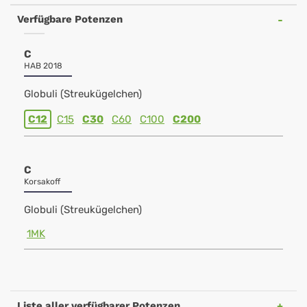
Verfügbare Potenzen
C
HAB 2018
Globuli (Streukügelchen)
C12
C15
C30
C60
C100
C200
C
Korsakoff
Globuli (Streukügelchen)
1MK
Liste aller verfügbarer Potenzen