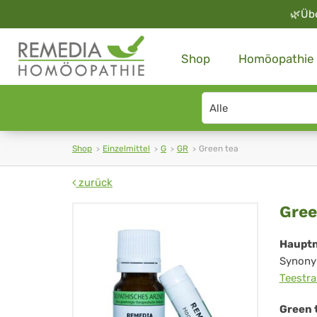
🌿
Üb
Shop
Homöopathie
Search
type
Shop
Einzelmittel
G
GR
Green tea
zurück
Gr
Gree
tea
Haupt
Synony
Teestr
Green 