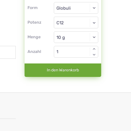
Form
Form
Globuli
Potenz
C12
Globuli
Menge
Anzahl
In den Warenkorb