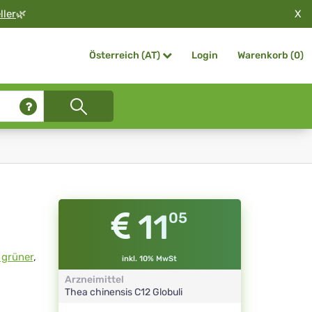
X
ller
🌿
Login
Warenkorb (
0
)
Österreich (AT)
11
05
 grüner
,
inkl. 10% MwSt
Arzneimittel
Thea chinensis
C12
Globuli