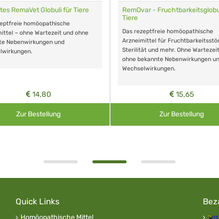
tes RemaVet Globuli für Tiere
RemOvar - Fruchtbarkeitsglobul
Tiere
zeptfreie homöopathische
Das rezeptfreie homöopathische
ittel – ohne Wartezeit und ohne
Arzneimittel für Fruchtbarkeitsstö
te Nebenwirkungen und
Sterilität und mehr. Ohne Wartezei
lwirkungen.
ohne bekannte Nebenwirkungen u
Wechselwirkungen.
14,80
15,65
Zur Bestellung
Zur Bestellung
Quick Links
Bez
Homöopathische Mittel