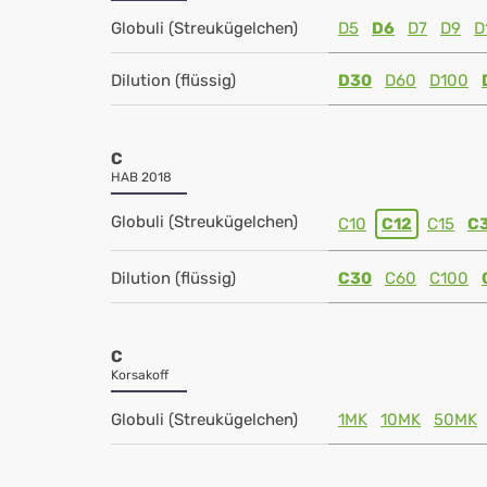
Globuli (Streukügelchen)
D5
D6
D7
D9
D
Dilution (flüssig)
D30
D60
D100
C
HAB 2018
Globuli (Streukügelchen)
C10
C12
C15
C
Dilution (flüssig)
C30
C60
C100
C
Korsakoff
Globuli (Streukügelchen)
1MK
10MK
50MK