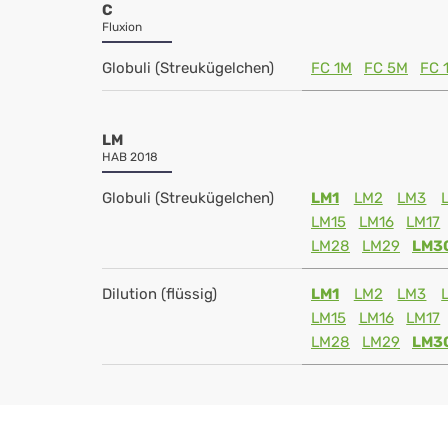
C
Fluxion
Globuli (Streukügelchen)
FC 1M
FC 5M
FC 
LM
HAB 2018
Globuli (Streukügelchen)
LM1
LM2
LM3
LM15
LM16
LM17
LM28
LM29
LM3
Dilution (flüssig)
LM1
LM2
LM3
LM15
LM16
LM17
LM28
LM29
LM3