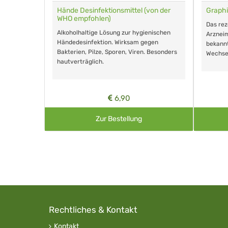
für Tiere
Hände Desinfektionsmittel (von der
Graphi
WHO empfohlen)
m Eingeben.
Das re
Alkoholhaltige Lösung zur hygienischen
Arzneim
Händedesinfektion. Wirksam gegen
nd ohne
bekann
Bakterien, Pilze, Sporen, Viren. Besonders
Wechse
hautverträglich.
6,90
Zur Bestellung
Rechtliches & Kontakt
Kontakt