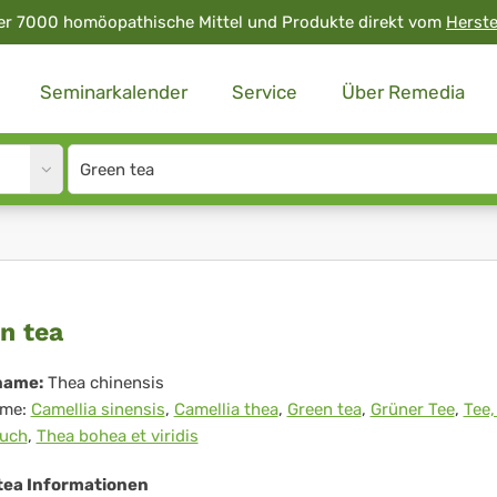
er 7000 homöopathische Mittel und Produkte direkt vom
Herste
Seminarkalender
Service
Über Remedia
Site
search
input
een
n tea
name:
Thea chinensis
me:
Camellia sinensis
,
Camellia thea
,
Green tea
,
Grüner Tee
,
Tee,
auch
,
Thea bohea et viridis
tea Informationen