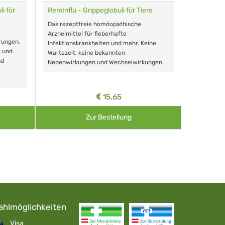
i für
RemInflu - Grippeglobuli für Tiere
Dr. Haus
sensitiv
Das rezeptfreie homöopathische
Schonende
Arzneimittel für fieberhafte
rungen,
Zähnen, au
Infektionskrankheiten und mehr. Keine
t und
Wartezeit, keine bekannten
nd
Nebenwirkungen und Wechselwirkungen.
15,65
Zur Bestellung
ahlmöglichkeiten
Visa