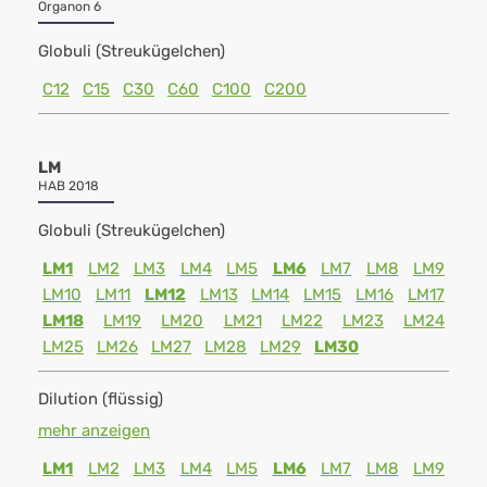
Organon 6
Globuli (Streukügelchen)
C12
C15
C30
C60
C100
C200
LM
HAB 2018
Globuli (Streukügelchen)
LM1
LM2
LM3
LM4
LM5
LM6
LM7
LM8
LM9
LM10
LM11
LM12
LM13
LM14
LM15
LM16
LM17
LM18
LM19
LM20
LM21
LM22
LM23
LM24
LM25
LM26
LM27
LM28
LM29
LM30
Dilution (flüssig)
mehr anzeigen
LM1
LM2
LM3
LM4
LM5
LM6
LM7
LM8
LM9