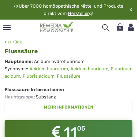
🌿
Über 7000 homöopathische Mittel und Produkte
X
direkt vom
Hersteller
🌿
0
pand
zurück
rache
Flusssäure
pand
Flusssäure
Hauptname:
Acidum hydrofluoricum
op
Synonyme:
Acidum fluoratum
,
Acidum fluoricum
,
Fluoricum
pand
acidum
,
Fluoris acidum
,
Flusssäure
möopathie
Flusssäure Informationen
Hauptgruppe
:
Substanz
pand
MEHR INFORMATIONEN
rvice
pand
er
11
05
media