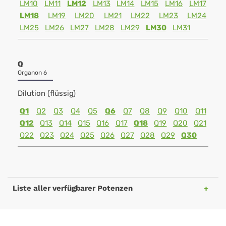
LM10
LM11
LM12
LM13
LM14
LM15
LM16
LM17
LM18
LM19
LM20
LM21
LM22
LM23
LM24
LM25
LM26
LM27
LM28
LM29
LM30
LM31
Q
Organon 6
Dilution (flüssig)
Q1
Q2
Q3
Q4
Q5
Q6
Q7
Q8
Q9
Q10
Q11
Q12
Q13
Q14
Q15
Q16
Q17
Q18
Q19
Q20
Q21
Q22
Q23
Q24
Q25
Q26
Q27
Q28
Q29
Q30
Liste aller verfügbarer Potenzen