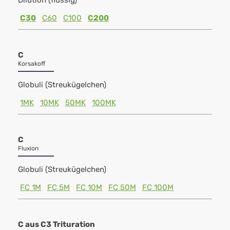
Dilution (flüssig)
C30
C60
C100
C200
C
Korsakoff
Globuli (Streukügelchen)
1MK
10MK
50MK
100MK
C
Fluxion
Globuli (Streukügelchen)
FC 1M
FC 5M
FC 10M
FC 50M
FC 100M
C aus C3 Trituration