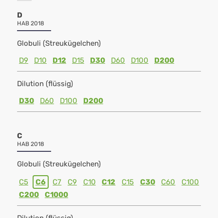
D
HAB 2018
Globuli (Streukügelchen)
D9
D10
D12
D15
D30
D60
D100
D200
Dilution (flüssig)
D30
D60
D100
D200
C
HAB 2018
Globuli (Streukügelchen)
C5
C6
C7
C9
C10
C12
C15
C30
C60
C100
C200
C1000