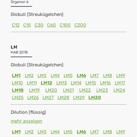
Organon 6
Globuli (Streukügelchen)
C12
C15
C30
C60
C100
C200
LM
HAB 2018
Globuli (Streukügelchen)
LM1
LM2
LM3
LM4
LM5
LM6
LM7
LM8
LM9
LM10
LM11
LM12
LM13
LM14
LM15
LM16
LM17
LM18
LM19
LM20
LM21
LM22
LM23
LM24
LM25
LM26
LM27
LM28
LM29
LM30
Dilution (flüssig)
mehr anzeigen
LM1
LM2
LM3
LM4
LM5
LM6
LM7
LM8
LM9