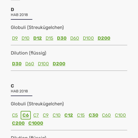
D
HAB 2018
Globuli (Streukügelchen)
D9
D10
D12
D15
D30
D60
D100
D200
Dilution (flüssig)
D30
D60
D100
D200
C
HAB 2018
Globuli (Streukügelchen)
C5
C6
C7
C9
C10
C12
C15
C30
C60
C100
C200
C1000