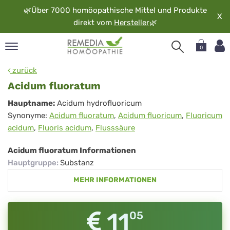
🌿
Über 7000 homöopathische Mittel und Produkte
X
direkt vom
Hersteller
🌿
0
pand
zurück
rache
Acidum fluoratum
pand
Acidum
Hauptname:
Acidum hydrofluoricum
op
Synonyme:
Acidum fluoratum
,
Acidum fluoricum
,
Fluoricum
fluoratum
pand
acidum
,
Fluoris acidum
,
Flusssäure
möopathie
Acidum fluoratum Informationen
Hauptgruppe
:
Substanz
pand
MEHR INFORMATIONEN
rvice
pand
er
11
05
media