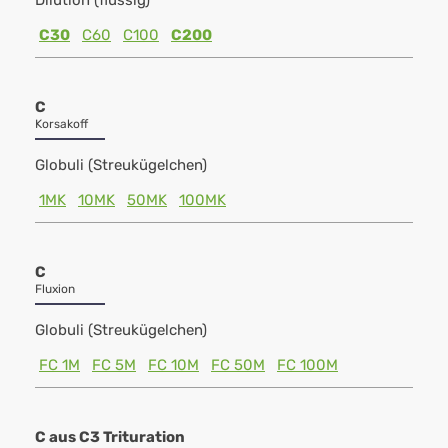
Dilution (flüssig)
C30
C60
C100
C200
C
Korsakoff
Globuli (Streukügelchen)
1MK
10MK
50MK
100MK
C
Fluxion
Globuli (Streukügelchen)
FC 1M
FC 5M
FC 10M
FC 50M
FC 100M
C aus C3 Trituration