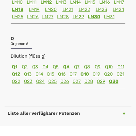
LM10
LM11
LM12
LM13
LM14
LM15
LM16
LM17
LM18
LM19
LM20
LM21
LM22
LM23
LM24
LM25
LM26
LM27
LM28
LM29
LM30
LM31
Q
Organon 6
Dilution (flüssig)
Q1
Q2
Q3
Q4
Q5
Q6
Q7
Q8
Q9
Q10
Q11
Q12
Q13
Q14
Q15
Q16
Q17
Q18
Q19
Q20
Q21
Q22
Q23
Q24
Q25
Q26
Q27
Q28
Q29
Q30
Liste aller verfügbarer Potenzen