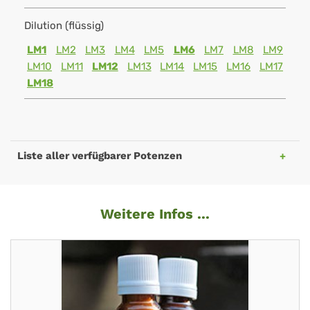
Dilution (flüssig)
LM1
LM2
LM3
LM4
LM5
LM6
LM7
LM8
LM9
LM10
LM11
LM12
LM13
LM14
LM15
LM16
LM17
LM18
Liste aller verfügbarer Potenzen
Weitere Infos ...