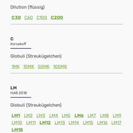
Dilution (flüssig)
C30
C60
C100
C200
C
Korsakoff
Globuli (Streukügelchen)
1MK
10MK
50MK
100MK
LM
HAB 2018
Globuli (Streukügelchen)
LM1
LM2
LM3
LM4
LM5
LM6
LM7
LM8
LM9
LM10
LM11
LM12
LM13
LM14
LM15
LM16
LM17
LM18