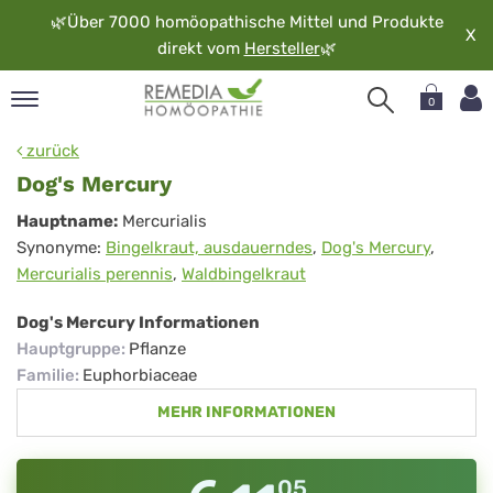
🌿
Über 7000 homöopathische Mittel und Produkte
X
direkt vom
Hersteller
🌿
0
pand
zurück
rache
Dog's Mercury
pand
Dog's
Hauptname:
Mercurialis
op
Synonyme:
Bingelkraut, ausdauerndes
,
Dog's Mercury
,
Mercury
pand
Mercurialis perennis
,
Waldbingelkraut
möopathie
Dog's Mercury Informationen
Hauptgruppe
:
Pflanze
pand
Familie
:
Euphorbiaceae
rvice
MEHR INFORMATIONEN
pand
er
media
05