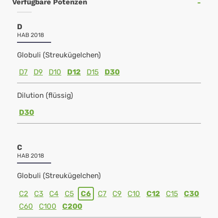
Verfügbare Potenzen
D
HAB 2018
Globuli (Streukügelchen)
D7
D9
D10
D12
D15
D30
Dilution (flüssig)
D30
C
HAB 2018
Globuli (Streukügelchen)
C2
C3
C4
C5
C6
C7
C9
C10
C12
C15
C30
C60
C100
C200