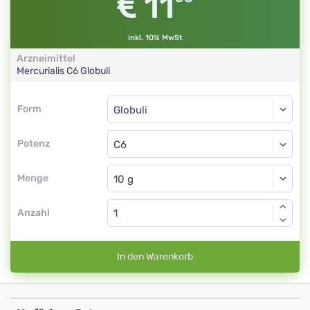
11
inkl. 10% MwSt
Arzneimittel
Mercurialis
C6
Globuli
Form
Form
Globuli
Potenz
C6
Globuli
Menge
Anzahl
In den Warenkorb