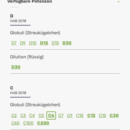
Verfügbare Potenzen
D
HAB 2018
Globuli (Streukügelchen)
D7
D9
D10
D12
D15
D30
Dilution (flüssig)
D30
C
HAB 2018
Globuli (Streukügelchen)
C2
C3
C4
C5
C6
C7
C9
C10
C12
C15
C30
C60
C100
C200