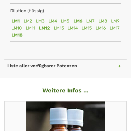
Dilution (flüssig)
LM1
LM2
LM3
LM4
LM5
LM6
LM7
LM8
LM9
LM10
LM11
LM12
LM13
LM14
LM15
LM16
LM17
LM18
Liste aller verfügbarer Potenzen
Weitere Infos ...