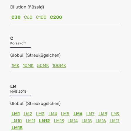
Dilution (flüssig)
C30
C60
C100
C200
C
Korsakoff
Globuli (Streukügelchen)
1MK
10MK
50MK
100MK
LM
HAB 2018
Globuli (Streukügelchen)
LM1
LM2
LM3
LM4
LM5
LM6
LM7
LM8
LM9
LM10
LM11
LM12
LM13
LM14
LM15
LM16
LM17
LM18