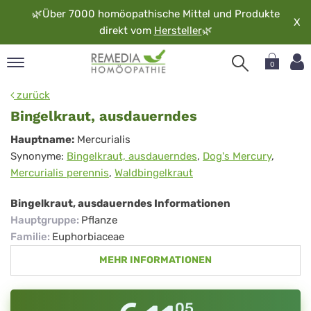
🌿
Über 7000 homöopathische Mittel und Produkte
X
direkt vom
Hersteller
🌿
0
pand
zurück
rache
Bingelkraut, ausdauerndes
pand
Bingelkraut,
Hauptname:
Mercurialis
op
Synonyme:
Bingelkraut, ausdauerndes
,
Dog's Mercury
,
ausdauerndes
pand
Mercurialis perennis
,
Waldbingelkraut
möopathie
Bingelkraut, ausdauerndes Informationen
Hauptgruppe
:
Pflanze
pand
Familie
:
Euphorbiaceae
rvice
MEHR INFORMATIONEN
pand
er
media
05