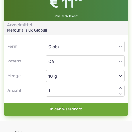
11
inkl. 10% MwSt
Arzneimittel
Mercurialis
C6
Globuli
Form
Form
Globuli
Potenz
C6
Globuli
Menge
Anzahl
In den Warenkorb