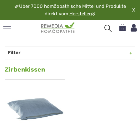
🌿
Über 7000 homöopathische Mittel und Produkte
X
direkt vom
Hersteller
🌿
0
pand
rache
Filter
pand
op
Zirbenkissen
Zirbenkissen
pand
möopathie
pand
rvice
pand
er
media