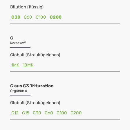
Dilution (flüssig)
C30
C60
C100
C200
C
Korsakoff
Globuli (Streukügelchen)
1MK
10MK
C aus C3 Trituration
Organon 6
Globuli (Streukügelchen)
C12
C15
C30
C60
C100
C200