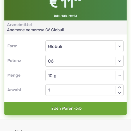
11
inkl. 10% MwSt
Arzneimittel
Anemone nemorosa
C6
Globuli
Form
Form
Globuli
Potenz
C6
Globuli
Menge
Anzahl
In den Warenkorb