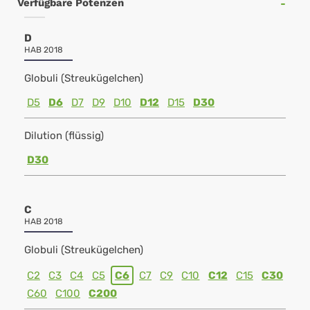
Verfügbare Potenzen
D
HAB 2018
Globuli (Streukügelchen)
D5
D6
D7
D9
D10
D12
D15
D30
Dilution (flüssig)
D30
C
HAB 2018
Globuli (Streukügelchen)
C2
C3
C4
C5
C6
C7
C9
C10
C12
C15
C30
C60
C100
C200