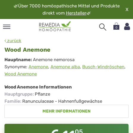
🌿
Über 7000 homöopathische Mittel und Produkte
X
direkt vom
Hersteller
🌿
0
pand
zurück
rache
Wood Anemone
pand
Wood
Hauptname:
Anemone nemorosa
op
Synonyme:
Anemone
,
Anemone alba
,
Busch-Windröschen
,
Anemone
pand
Wood Anemone
möopathie
Wood Anemone Informationen
Hauptgruppe
:
Pflanze
pand
Familie
:
Ranunculaceae - Hahnenfußgewächse
rvice
MEHR INFORMATIONEN
pand
er
media
05