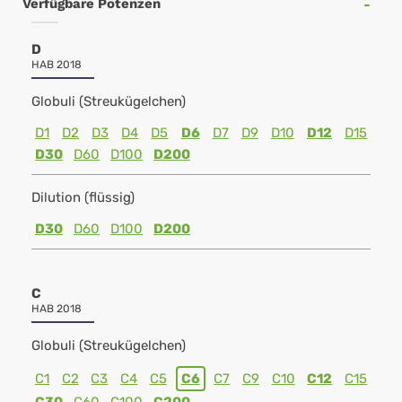
Verfügbare Potenzen
D
HAB 2018
Globuli (Streukügelchen)
D1
D2
D3
D4
D5
D6
D7
D9
D10
D12
D15
D30
D60
D100
D200
Dilution (flüssig)
D30
D60
D100
D200
C
HAB 2018
Globuli (Streukügelchen)
C1
C2
C3
C4
C5
C6
C7
C9
C10
C12
C15