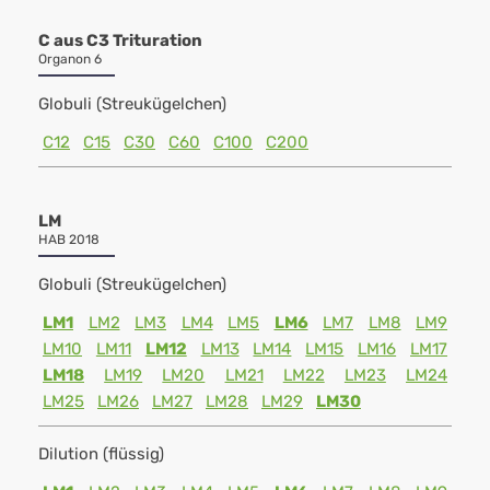
C aus C3 Trituration
Organon 6
Globuli (Streukügelchen)
C12
C15
C30
C60
C100
C200
LM
HAB 2018
Globuli (Streukügelchen)
LM1
LM2
LM3
LM4
LM5
LM6
LM7
LM8
LM9
LM10
LM11
LM12
LM13
LM14
LM15
LM16
LM17
LM18
LM19
LM20
LM21
LM22
LM23
LM24
LM25
LM26
LM27
LM28
LM29
LM30
Dilution (flüssig)