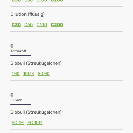
C30
C60
C100
C200
Dilution (flüssig)
C30
C60
C100
C200
C
Korsakoff
Globuli (Streukügelchen)
1MK
10MK
50MK
C
Fluxion
Globuli (Streukügelchen)
FC 1M
FC 10M