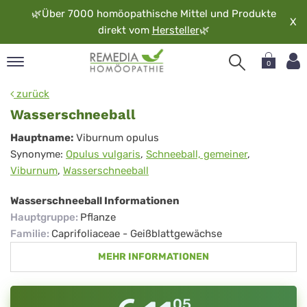
🌿
Über 7000 homöopathische Mittel und Produkte
X
direkt vom
Hersteller
🌿
0
pand
zurück
rache
Wasserschneeball
pand
Wasserschneeball
Hauptname:
Viburnum opulus
op
Synonyme:
Opulus vulgaris
,
Schneeball, gemeiner
,
pand
Viburnum
,
Wasserschneeball
möopathie
Wasserschneeball Informationen
Hauptgruppe
:
Pflanze
pand
Familie
:
Caprifoliaceae - Geißblattgewächse
rvice
MEHR INFORMATIONEN
pand
er
media
05