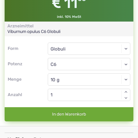
11
inkl. 10% MwSt
Arzneimittel
Viburnum opulus
C6
Globuli
Form
Form
Globuli
Potenz
C6
Globuli
Menge
Anzahl
In den Warenkorb