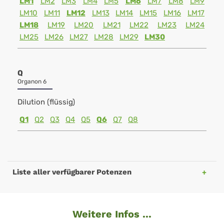
LM1
LM2
LM3
LM4
LM5
LM6
LM7
LM8
LM9
LM10
LM11
LM12
LM13
LM14
LM15
LM16
LM17
LM18
LM19
LM20
LM21
LM22
LM23
LM24
LM25
LM26
LM27
LM28
LM29
LM30
Q
Organon 6
Dilution (flüssig)
Q1
Q2
Q3
Q4
Q5
Q6
Q7
Q8
Liste aller verfügbarer Potenzen
Weitere Infos ...