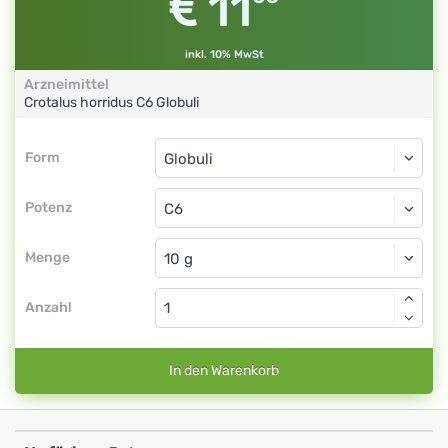
11
inkl. 10% MwSt
Arzneimittel
Crotalus horridus
C6
Globuli
Form
Form
Globuli
Potenz
C6
Globuli
Menge
Anzahl
In den Warenkorb