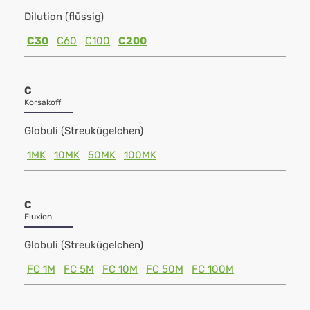
Dilution (flüssig)
C30
C60
C100
C200
C
Korsakoff
Globuli (Streukügelchen)
1MK
10MK
50MK
100MK
C
Fluxion
Globuli (Streukügelchen)
FC 1M
FC 5M
FC 10M
FC 50M
FC 100M