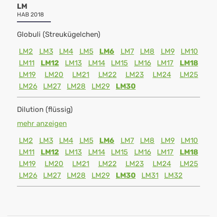
LM
HAB 2018
Globuli (Streukügelchen)
LM2
LM3
LM4
LM5
LM6
LM7
LM8
LM9
LM10
LM11
LM12
LM13
LM14
LM15
LM16
LM17
LM18
LM19
LM20
LM21
LM22
LM23
LM24
LM25
LM26
LM27
LM28
LM29
LM30
Dilution (flüssig)
mehr anzeigen
LM2
LM3
LM4
LM5
LM6
LM7
LM8
LM9
LM10
LM11
LM12
LM13
LM14
LM15
LM16
LM17
LM18
LM19
LM20
LM21
LM22
LM23
LM24
LM25
LM26
LM27
LM28
LM29
LM30
LM31
LM32