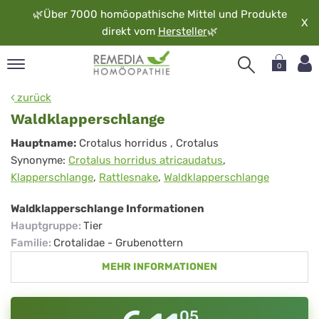
🌿
Über 7000 homöopathische Mittel und Produkte
X
direkt vom
Hersteller
🌿
0
pand
zurück
rache
Waldklapperschlange
pand
Waldklapperschlange
Hauptname:
Crotalus horridus
, Crotalus
op
Synonyme:
Crotalus horridus atricaudatus
,
pand
Klapperschlange
,
Rattlesnake
,
Waldklapperschlange
möopathie
Waldklapperschlange Informationen
Hauptgruppe
:
Tier
pand
Familie
:
Crotalidae - Grubenottern
rvice
MEHR INFORMATIONEN
pand
er
media
05