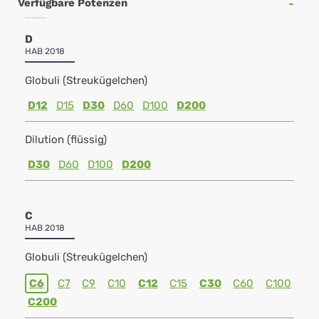
Verfügbare Potenzen
D
HAB 2018
Globuli (Streukügelchen)
D12
D15
D30
D60
D100
D200
Dilution (flüssig)
D30
D60
D100
D200
C
HAB 2018
Globuli (Streukügelchen)
C6
C7
C9
C10
C12
C15
C30
C60
C100
C200