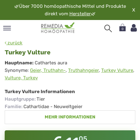
🌿
Über 7000 homöopathische Mittel und Produkte
X
direkt vom
Hersteller
🌿
0
pand
zurück
rache
Turkey Vulture
pand
Turkey
Hauptname:
Cathartes aura
op
Synonyme:
Geier, Truthahn-
,
Truthahngeier
,
Turkey Vulture
,
Vulture
pand
Vulture, Turkey
möopathie
Turkey Vulture Informationen
Hauptgruppe
:
Tier
pand
Familie
:
Cathartidae - Neuweltgeier
rvice
MEHR INFORMATIONEN
pand
er
media
05