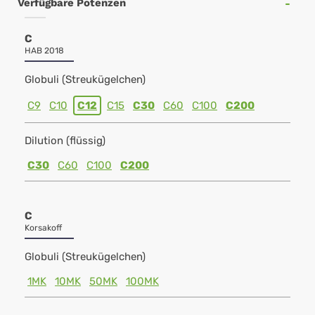
Verfügbare Potenzen
C
HAB 2018
Globuli (Streukügelchen)
C9
C10
C12
C15
C30
C60
C100
C200
Dilution (flüssig)
C30
C60
C100
C200
C
Korsakoff
Globuli (Streukügelchen)
1MK
10MK
50MK
100MK