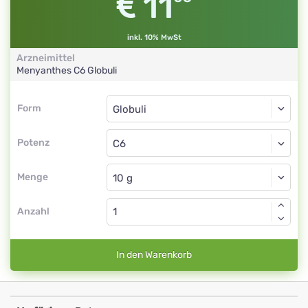
11
inkl. 10% MwSt
Arzneimittel
Menyanthes
C6
Globuli
Form
Form
Globuli
Potenz
C6
Globuli
Menge
Anzahl
In den Warenkorb