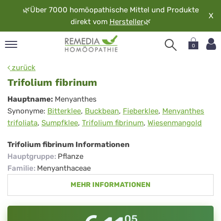
🌿
Über 7000 homöopathische Mittel und Produkte
X
direkt vom
Hersteller
🌿
0
pand
zurück
rache
Trifolium fibrinum
pand
Trifolium
Hauptname:
Menyanthes
op
Synonyme:
Bitterklee
,
Buckbean
,
Fieberklee
,
Menyanthes
fibrinum
pand
trifoliata
,
Sumpfklee
,
Trifolium fibrinum
,
Wiesenmangold
möopathie
Trifolium fibrinum Informationen
Hauptgruppe
:
Pflanze
pand
Familie
:
Menyanthaceae
rvice
MEHR INFORMATIONEN
pand
er
media
05