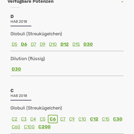
Verfügbare Potenzen
D
HAB 2018
Globuli (Streukügelchen)
D5
D6
D7
D9
D10
D12
D15
D30
Dilution (flüssig)
D30
C
HAB 2018
Globuli (Streukügelchen)
C2
C3
C4
C5
C6
C7
C9
C10
C12
C15
C30
C60
C100
C200