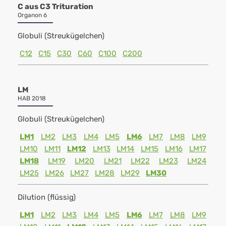
C aus C3 Trituration
Organon 6
Globuli (Streukügelchen)
C12
C15
C30
C60
C100
C200
LM
HAB 2018
Globuli (Streukügelchen)
LM1
LM2
LM3
LM4
LM5
LM6
LM7
LM8
LM9
LM10
LM11
LM12
LM13
LM14
LM15
LM16
LM17
LM18
LM19
LM20
LM21
LM22
LM23
LM24
LM25
LM26
LM27
LM28
LM29
LM30
Dilution (flüssig)
LM1
LM2
LM3
LM4
LM5
LM6
LM7
LM8
LM9