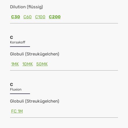
Dilution (flüssig)
C30
C60
C100
C200
C
Korsakoff
Globuli (Streukügelchen)
1MK
10MK
50MK
C
Fluxion
Globuli (Streukügelchen)
FC 1M