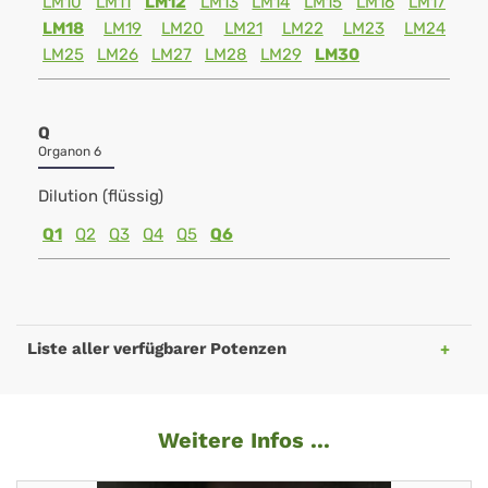
LM10
LM11
LM12
LM13
LM14
LM15
LM16
LM17
LM18
LM19
LM20
LM21
LM22
LM23
LM24
LM25
LM26
LM27
LM28
LM29
LM30
Q
Organon 6
Dilution (flüssig)
Q1
Q2
Q3
Q4
Q5
Q6
Liste aller verfügbarer Potenzen
Weitere Infos ...