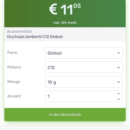
11
05
inkl. 10% MwSt
Arzneimittel
Oxytropis lambertii
C12
Globuli
Form
Form
Globuli
Potenz
C12
Globuli
Menge
Anzahl
In den Warenkorb