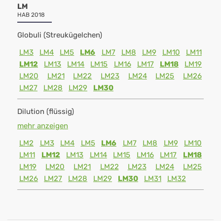
LM
HAB 2018
Globuli (Streukügelchen)
LM3
LM4
LM5
LM6
LM7
LM8
LM9
LM10
LM11
LM12
LM13
LM14
LM15
LM16
LM17
LM18
LM19
LM20
LM21
LM22
LM23
LM24
LM25
LM26
LM27
LM28
LM29
LM30
Dilution (flüssig)
mehr anzeigen
LM2
LM3
LM4
LM5
LM6
LM7
LM8
LM9
LM10
LM11
LM12
LM13
LM14
LM15
LM16
LM17
LM18
LM19
LM20
LM21
LM22
LM23
LM24
LM25
LM26
LM27
LM28
LM29
LM30
LM31
LM32