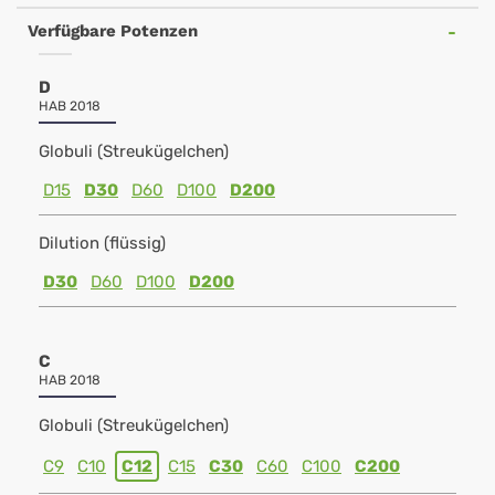
Verfügbare Potenzen
D
HAB 2018
Globuli (Streukügelchen)
D15
D30
D60
D100
D200
Dilution (flüssig)
D30
D60
D100
D200
C
HAB 2018
Globuli (Streukügelchen)
C9
C10
C12
C15
C30
C60
C100
C200