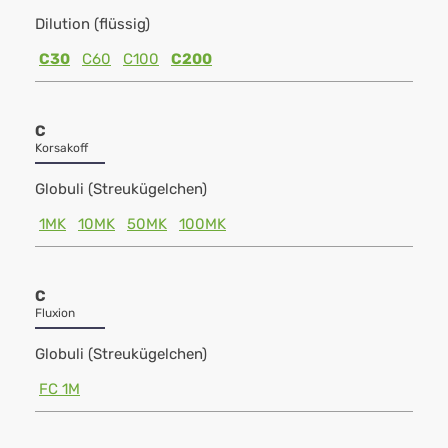
Dilution (flüssig)
C30
C60
C100
C200
C
Korsakoff
Globuli (Streukügelchen)
1MK
10MK
50MK
100MK
C
Fluxion
Globuli (Streukügelchen)
FC 1M