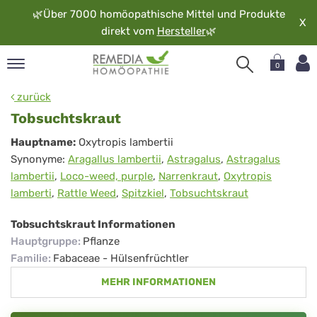
🌿
Über 7000 homöopathische Mittel und Produkte
X
direkt vom
Hersteller
🌿
0
pand
zurück
rache
Tobsuchtskraut
pand
Tobsuchtskraut
Hauptname:
Oxytropis lambertii
op
Synonyme:
Aragallus lambertii
,
Astragalus
,
Astragalus
pand
lambertii
,
Loco-weed, purple
,
Narrenkraut
,
Oxytropis
möopathie
lamberti
,
Rattle Weed
,
Spitzkiel
,
Tobsuchtskraut
Tobsuchtskraut Informationen
pand
Hauptgruppe
:
Pflanze
rvice
Familie
:
Fabaceae - Hülsenfrüchtler
pand
MEHR INFORMATIONEN
er
media