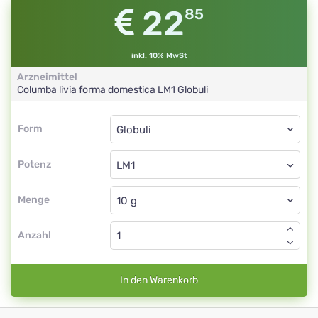
22
85
inkl. 10% MwSt
Arzneimittel
Columba livia forma domestica
LM1
Globuli
Form
Form
Globuli
Potenz
LM1
Globuli
Menge
Anzahl
In den Warenkorb