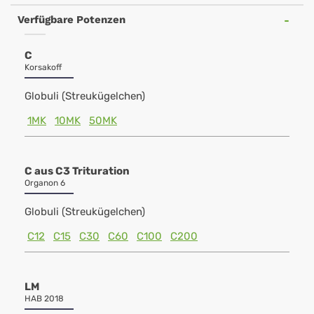
Verfügbare Potenzen
C
Korsakoff
Globuli (Streukügelchen)
1MK
10MK
50MK
C aus C3 Trituration
Organon 6
Globuli (Streukügelchen)
C12
C15
C30
C60
C100
C200
LM
HAB 2018