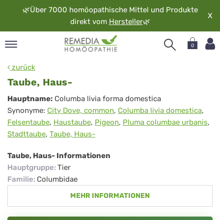
🌿
Über 7000 homöopathische Mittel und Produkte
X
direkt vom
Hersteller
🌿
0
pand
zurück
rache
Taube, Haus-
pand
Taube,
Hauptname:
Columba livia forma domestica
op
Synonyme:
City Dove, common
,
Columba livia domestica
,
Haus-
pand
Felsentaube
,
Haustaube
,
Pigeon
,
Pluma columbae urbanis
,
möopathie
Stadttaube
,
Taube, Haus-
Taube, Haus- Informationen
pand
Hauptgruppe
:
Tier
rvice
Familie
:
Columbidae
pand
MEHR INFORMATIONEN
er
media