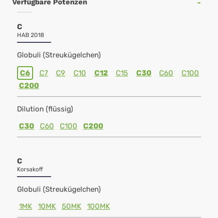
Verfügbare Potenzen
C
HAB 2018
Globuli (Streukügelchen)
C6
C7
C9
C10
C12
C15
C30
C60
C100
C200
Dilution (flüssig)
C30
C60
C100
C200
C
Korsakoff
Globuli (Streukügelchen)
1MK
10MK
50MK
100MK