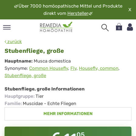
🌿
Über 7000 homöopathische Mittel und Produkte
X
direkt vom
Hersteller
🌿
0
pand
zurück
rache
Stubenfliege, große
pand
Stubenfliege,
Hauptname:
Musca domestica
op
Synonyme:
Common Housefly
,
Fly
,
Housefly, common
,
große
pand
Stubenfliege, große
möopathie
Stubenfliege, große Informationen
Hauptgruppe
:
Tier
pand
Familie
:
Muscidae - Echte Fliegen
rvice
MEHR INFORMATIONEN
pand
er
media
05