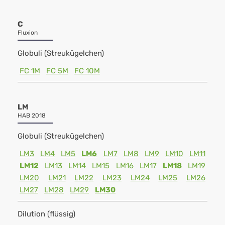
C
Fluxion
Globuli (Streukügelchen)
FC 1M
FC 5M
FC 10M
LM
HAB 2018
Globuli (Streukügelchen)
LM3
LM4
LM5
LM6
LM7
LM8
LM9
LM10
LM11
LM12
LM13
LM14
LM15
LM16
LM17
LM18
LM19
LM20
LM21
LM22
LM23
LM24
LM25
LM26
LM27
LM28
LM29
LM30
Dilution (flüssig)