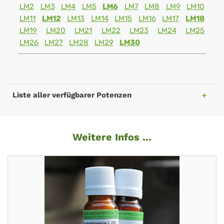
LM2
LM3
LM4
LM5
LM6
LM7
LM8
LM9
LM10
LM11
LM12
LM13
LM14
LM15
LM16
LM17
LM18
LM19
LM20
LM21
LM22
LM23
LM24
LM25
LM26
LM27
LM28
LM29
LM30
Liste aller verfügbarer Potenzen
Weitere Infos ...