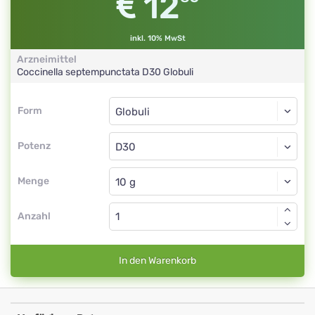
12
inkl. 10% MwSt
Arzneimittel
Coccinella septempunctata
D30
Globuli
Form
Form
Globuli
Potenz
D30
Globuli
Menge
Anzahl
In den Warenkorb