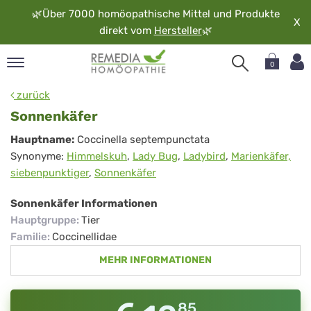
🌿
Über 7000 homöopathische Mittel und Produkte
X
direkt vom
Hersteller
🌿
0
pand
zurück
rache
Sonnenkäfer
pand
Sonnenkäfer
Hauptname:
Coccinella septempunctata
op
Synonyme:
Himmelskuh
,
Lady Bug
,
Ladybird
,
Marienkäfer,
pand
siebenpunktiger
,
Sonnenkäfer
möopathie
Sonnenkäfer Informationen
Hauptgruppe
:
Tier
pand
Familie
:
Coccinellidae
rvice
MEHR INFORMATIONEN
pand
er
media
85