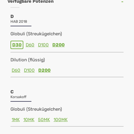
Verfügbare Potenzen
D
HAB 2018
Globuli (Streukügelchen)
D30
D60
D100
D200
Dilution (flüssig)
D60
D100
D200
C
Korsakoff
Globuli (Streukügelchen)
1MK
10MK
50MK
100MK