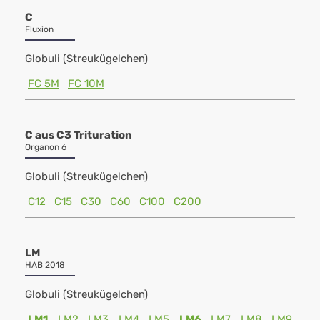
C
Fluxion
Globuli (Streukügelchen)
FC 5M
FC 10M
C aus C3 Trituration
Organon 6
Globuli (Streukügelchen)
C12
C15
C30
C60
C100
C200
LM
HAB 2018
Globuli (Streukügelchen)
LM1
LM2
LM3
LM4
LM5
LM6
LM7
LM8
LM9