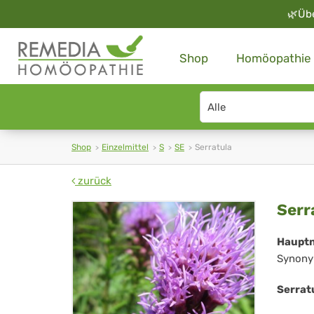
🌿
Üb
Shop
Homöopathie
Search
type
Shop
Einzelmittel
S
SE
Serratula
zurück
Ser
Serr
Haupt
Synony
Serrat