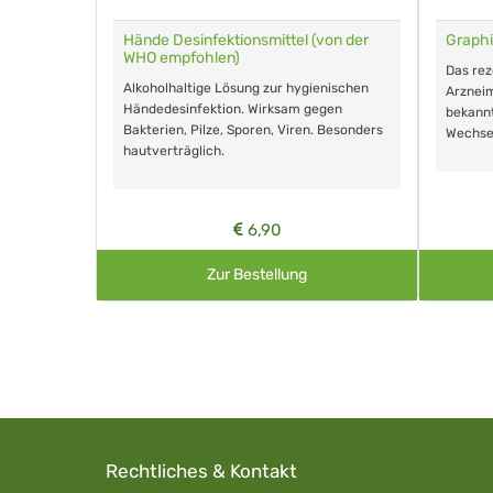
für Tiere
Hände Desinfektionsmittel (von der
Graphi
WHO empfohlen)
m Eingeben.
Das re
Alkoholhaltige Lösung zur hygienischen
Arzneim
Händedesinfektion. Wirksam gegen
nd ohne
bekann
Bakterien, Pilze, Sporen, Viren. Besonders
Wechse
hautverträglich.
6,90
Zur Bestellung
Rechtliches & Kontakt