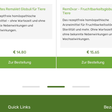
tes RemaVet Globuli für Tiere
RemOvar - Fruchtbarkeitsglobul
Tiere
zeptfreie homöopathische
Das rezeptfreie homöopathische
ittel – ohne Wartezeit und ohne
Arzneimittel für Fruchtbarkeitsstö
te Nebenwirkungen und
Sterilität und mehr. Ohne Wartezei
lwirkungen.
ohne bekannte Nebenwirkungen u
Wechselwirkungen.
14,80
15,65
Zur Bestellung
Zur Bestellung
Quick Links
Bez