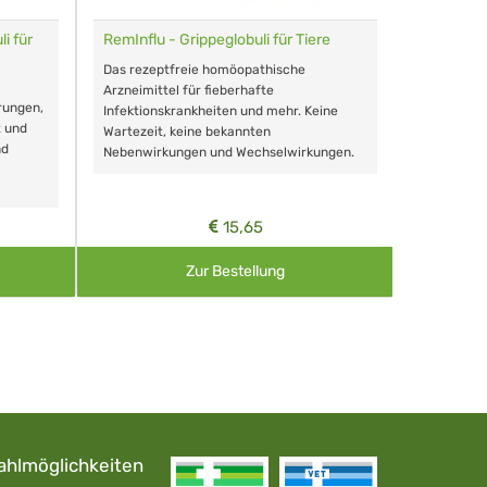
i für
RemInflu - Grippeglobuli für Tiere
Dr. Haus
sensitiv
Das rezeptfreie homöopathische
Schonende
Arzneimittel für fieberhafte
rungen,
Zähnen, au
Infektionskrankheiten und mehr. Keine
t und
Wartezeit, keine bekannten
nd
Nebenwirkungen und Wechselwirkungen.
15,65
Zur Bestellung
ahlmöglichkeiten