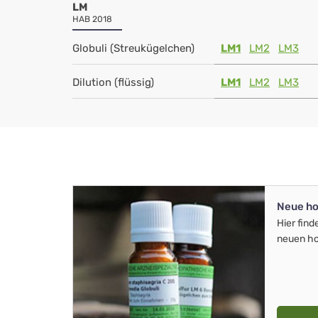
LM
HAB 2018
Globuli (Streukügelchen)
LM1
LM2
LM3
Dilution (flüssig)
LM1
LM2
LM3
Neue ho
Hier find
neuen ho