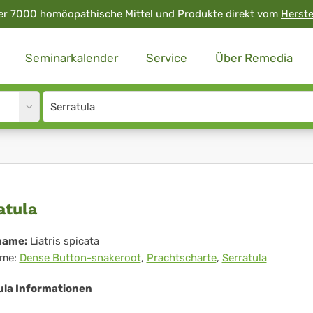
er 7000 homöopathische Mittel und Produkte direkt vom
Herste
Seminarkalender
Service
Über Remedia
Site
search
input
ratula
atula
name:
Liatris spicata
me:
Dense Button-snakeroot
,
Prachtscharte
,
Serratula
ula Informationen