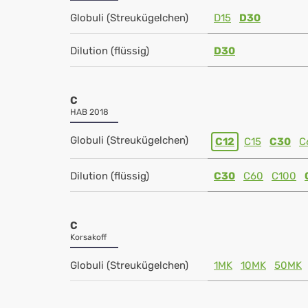
Globuli (Streukügelchen)
D15
D30
Dilution (flüssig)
D30
C
HAB 2018
Globuli (Streukügelchen)
C12
C15
C30
C
Dilution (flüssig)
C30
C60
C100
C
Korsakoff
Globuli (Streukügelchen)
1MK
10MK
50MK