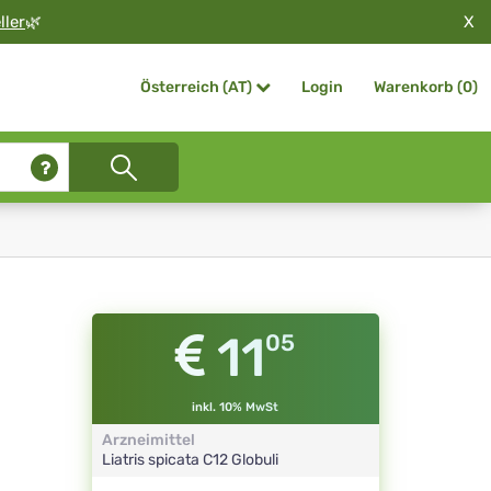
X
ller
🌿
Login
Warenkorb (
0
)
Österreich (AT)
11
05
inkl. 10% MwSt
Arzneimittel
Liatris spicata
C12
Globuli