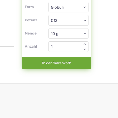
Form
Form
Globuli
Potenz
C12
Globuli
Menge
Anzahl
In den Warenkorb