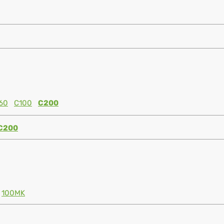
60
C100
C200
C200
100MK