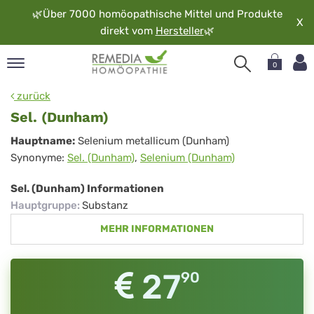
🌿
Über 7000 homöopathische Mittel und Produkte
X
direkt vom
Hersteller
🌿
0
pand
zurück
rache
Sel. (Dunham)
pand
Sel.
Hauptname:
Selenium metallicum (Dunham)
op
Synonyme:
Sel. (Dunham)
,
Selenium (Dunham)
(Dunham)
pand
möopathie
Sel. (Dunham) Informationen
Hauptgruppe
:
Substanz
MEHR INFORMATIONEN
pand
rvice
pand
27
90
er
media