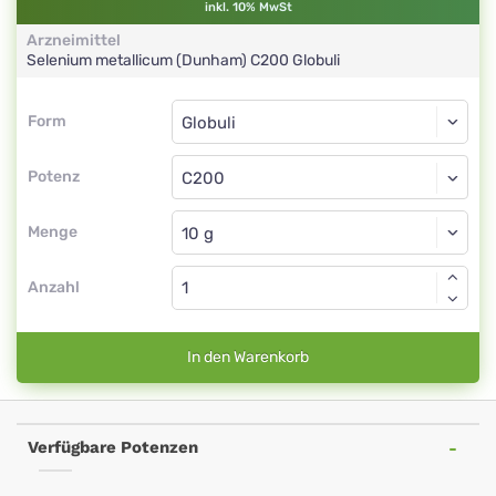
inkl. 10% MwSt
Arzneimittel
Selenium metallicum (Dunham)
C200
Globuli
Form
Form
Globuli
Potenz
C200
Globuli
Menge
Anzahl
In den Warenkorb
Verfügbare Potenzen