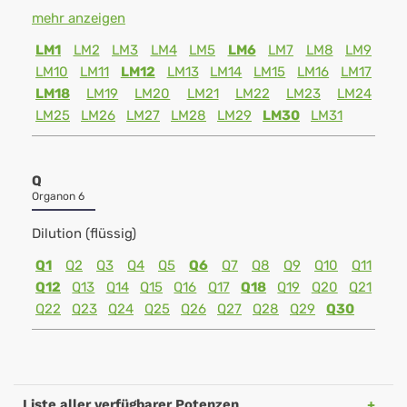
mehr anzeigen
LM1
LM2
LM3
LM4
LM5
LM6
LM7
LM8
LM9
LM10
LM11
LM12
LM13
LM14
LM15
LM16
LM17
LM18
LM19
LM20
LM21
LM22
LM23
LM24
LM25
LM26
LM27
LM28
LM29
LM30
LM31
Q
Organon 6
Dilution (flüssig)
Q1
Q2
Q3
Q4
Q5
Q6
Q7
Q8
Q9
Q10
Q11
Q12
Q13
Q14
Q15
Q16
Q17
Q18
Q19
Q20
Q21
Q22
Q23
Q24
Q25
Q26
Q27
Q28
Q29
Q30
Liste aller verfügbarer Potenzen