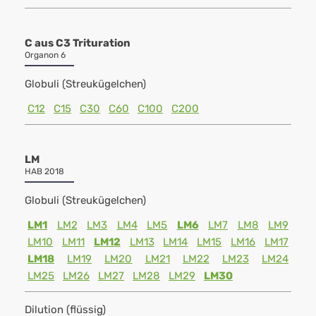
C aus C3 Trituration
Organon 6
Globuli (Streukügelchen)
C12
C15
C30
C60
C100
C200
LM
HAB 2018
Globuli (Streukügelchen)
LM1
LM2
LM3
LM4
LM5
LM6
LM7
LM8
LM9
LM10
LM11
LM12
LM13
LM14
LM15
LM16
LM17
LM18
LM19
LM20
LM21
LM22
LM23
LM24
LM25
LM26
LM27
LM28
LM29
LM30
Dilution (flüssig)