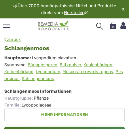
🌿
Über 7000 homöopathische Mittel und Produkte
X
direkt vom
Hersteller
🌿
0
pand
zurück
rache
Schlangenmoos
pand
Schlangenmoos
Hauptname:
Lycopodium clavatum
op
Synonyme:
Bärlappsporen
,
Blitzpulver
,
Keulenbärlapp
,
pand
Kolbenbärlapp
,
Lycopodium
,
Muscus terrestris repens
,
Pes
möopathie
ursinus
,
Schlangenmoos
Schlangenmoos Informationen
pand
Hauptgruppe
:
Pflanze
rvice
Familie
:
Lycopodiaceae
pand
MEHR INFORMATIONEN
er
media