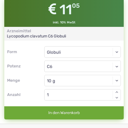
11
05
inkl. 10% MwSt
Arzneimittel
Lycopodium clavatum
C6
Globuli
Form
Form
Globuli
Potenz
C6
Globuli
Menge
Anzahl
In den Warenkorb