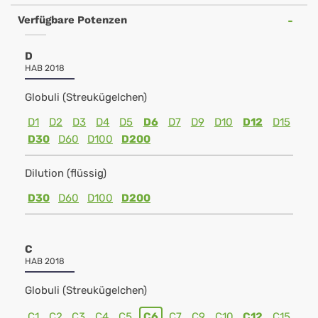
Verfügbare Potenzen
D
HAB 2018
Globuli (Streukügelchen)
D1
D2
D3
D4
D5
D6
D7
D9
D10
D12
D15
D30
D60
D100
D200
Dilution (flüssig)
D30
D60
D100
D200
C
HAB 2018
Globuli (Streukügelchen)
C1
C2
C3
C4
C5
C6
C7
C9
C10
C12
C15