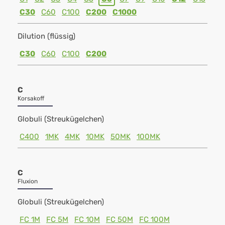
C30
C60
C100
C200
C1000
Dilution (flüssig)
C30
C60
C100
C200
C
Korsakoff
Globuli (Streukügelchen)
C400
1MK
4MK
10MK
50MK
100MK
C
Fluxion
Globuli (Streukügelchen)
FC 1M
FC 5M
FC 10M
FC 50M
FC 100M