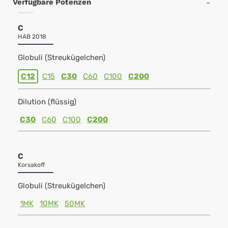
Verfügbare Potenzen
C
HAB 2018
Globuli (Streukügelchen)
C12
C15
C30
C60
C100
C200
Dilution (flüssig)
C30
C60
C100
C200
C
Korsakoff
Globuli (Streukügelchen)
1MK
10MK
50MK