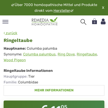
🌿
Über 7000 homöopathische Mittel und Produkte
X
direkt vom
Hersteller
🌿
0
pand
zurück
rache
Ringeltaube
pand
Ringeltaube
Hauptname:
Columba palumba
op
Synonyme:
Columba palumbus
,
Ring Dove
,
Ringeltaube
,
pand
Wood Pigeon
möopathie
Ringeltaube Informationen
Hauptgruppe
:
Tier
pand
Familie
:
Columbidae
rvice
MEHR INFORMATIONEN
pand
er
media
05