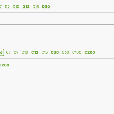
7
D9
D10
D12
D15
D30
6
C7
C9
C10
C12
C15
C30
C60
C100
C200
C200