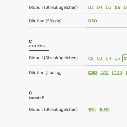
Globuli (Streukügelchen)
D3
D4
D5
D6
D
Dilution (flüssig)
D30
C
HAB 2018
Globuli (Streukügelchen)
C2
C3
C4
C5
C
Dilution (flüssig)
C30
C60
C100
C
Korsakoff
Globuli (Streukügelchen)
1MK
10MK