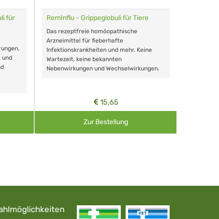
i für
RemInflu - Grippeglobuli für Tiere
Dr. Haus
sensitiv
Das rezeptfreie homöopathische
Schonende
Arzneimittel für fieberhafte
rungen,
Zähnen, au
Infektionskrankheiten und mehr. Keine
t und
Wartezeit, keine bekannten
nd
Nebenwirkungen und Wechselwirkungen.
15,65
Zur Bestellung
ahlmöglichkeiten