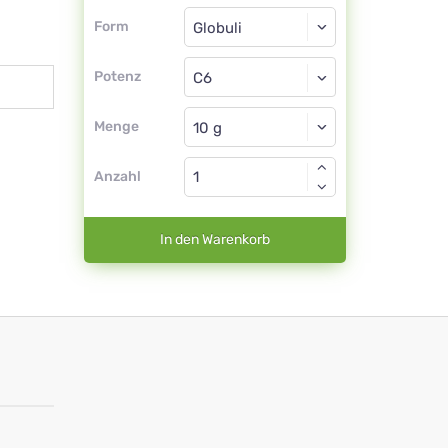
Form
Form
Globuli
Potenz
C6
Globuli
Menge
Anzahl
In den Warenkorb