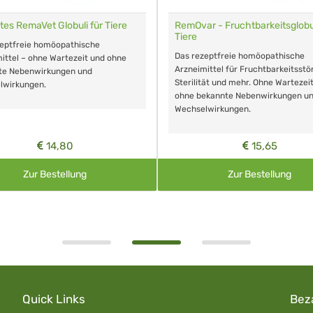
tes RemaVet Globuli für Tiere
RemOvar - Fruchtbarkeitsglobul
Tiere
zeptfreie homöopathische
Das rezeptfreie homöopathische
ittel – ohne Wartezeit und ohne
Arzneimittel für Fruchtbarkeitsstö
te Nebenwirkungen und
Sterilität und mehr. Ohne Wartezei
lwirkungen.
ohne bekannte Nebenwirkungen u
Wechselwirkungen.
14,80
15,65
Zur Bestellung
Zur Bestellung
Quick Links
Bez