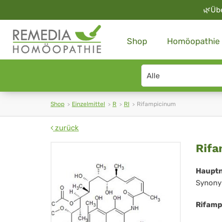
🌿
Üb
Shop
Homöopathie
Search
type
Shop
Einzelmittel
R
RI
Rifampicinum
zurück
Ri
Rifa
Haupt
Synony
Rifamp