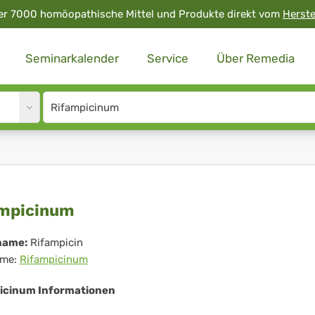
er 7000 homöopathische Mittel und Produkte direkt vom
Herste
Seminarkalender
Service
Über Remedia
Site
search
input
fampicinum
mpicinum
name:
Rifampicin
me:
Rifampicinum
icinum Informationen