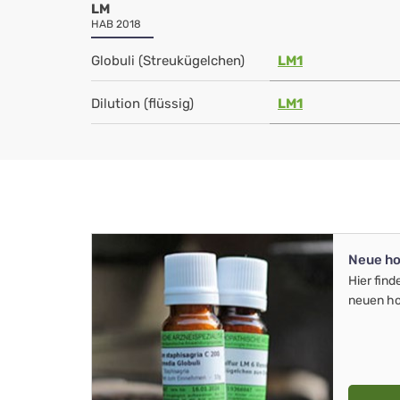
LM
HAB 2018
Globuli (Streukügelchen)
LM1
Dilution (flüssig)
LM1
Neue ho
Hier find
neuen ho