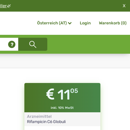
X
ller
🌿
Login
Warenkorb (
0
)
Österreich (AT)
11
05
inkl. 10% MwSt
Arzneimittel
Rifampicin
C6
Globuli