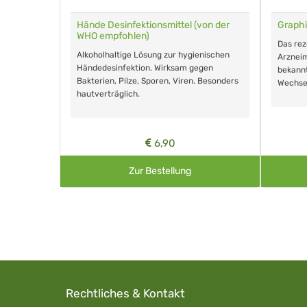
für Tiere
Hände Desinfektionsmittel (von der
Graphi
WHO empfohlen)
m Eingeben.
Das re
Alkoholhaltige Lösung zur hygienischen
Arzneim
Händedesinfektion. Wirksam gegen
nd ohne
bekann
Bakterien, Pilze, Sporen, Viren. Besonders
Wechse
hautverträglich.
6,90
Zur Bestellung
Rechtliches & Kontakt