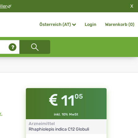
X
ller
🌿
Login
Warenkorb (
0
)
Österreich (AT)
11
05
r.
inkl. 10% MwSt
Arzneimittel
Rhaphiolepis indica
C12
Globuli