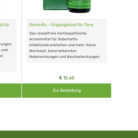
i für
RemInflu - Grippeglobuli für Tiere
Dr. Haus
sensitiv
Das rezeptfreie homöopathische
Schonende
Arzneimittel für fieberhafte
rungen,
Zähnen, au
Infektionskrankheiten und mehr. Keine
t und
Wartezeit, keine bekannten
nd
Nebenwirkungen und Wechselwirkungen.
15,65
Zur Bestellung