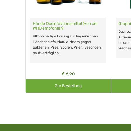
für Tiere
Hände Desinfektionsmittel (von der
Graphi
WHO empfohlen)
m Eingeben.
Das re
Alkoholhaltige Lösung zur hygienischen
Arzneim
Händedesinfektion. Wirksam gegen
nd ohne
bekann
Bakterien, Pilze, Sporen, Viren. Besonders
Wechse
hautverträglich.
6,90
Zur Bestellung