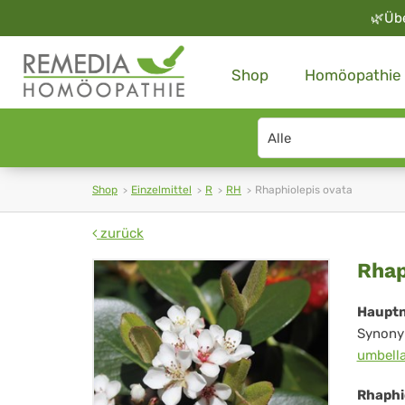
🌿
Üb
Shop
Homöopathie
Search
type
Shop
Einzelmittel
R
RH
Rhaphiolepis ovata
zurück
Rha
Rhap
ova
Haupt
Synony
umbell
Rhaphi