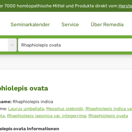
er 7000 homöopathische Mittel und Produkte direkt vom
Herste
Seminarkalender
Service
Über Remedia
Site
search
input
phiolepis
hiolepis ovata
ta
name:
Rhaphiolepis indica
me:
Laurus umbellata
,
Mespilus sieboldii
,
Rhaphiolepis indica va
ata
,
Rhaphiolepis japonica var. integerrima
,
Rhaphiolepis ovata
olepis ovata Informationen