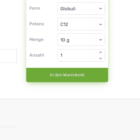
Form
Form
Globuli
Potenz
C12
Globuli
Menge
Anzahl
In den Warenkorb