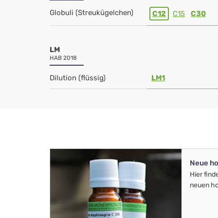
Globuli (Streukügelchen)
C12
C15
C30
LM
HAB 2018
Dilution (flüssig)
LM1
Neue ho
Hier find
neuen ho