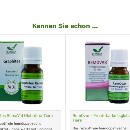
Kennen Sie schon ...
tes RemaVet Globuli für Tiere
RemOvar - Fruchtbarkeitsglobul
Tiere
zeptfreie homöopathische
Das rezeptfreie homöopathische
ittel – ohne Wartezeit und ohne