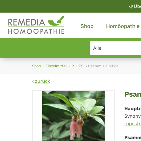
🌿
Üb
Shop
Homöopathie
Search
type
Shop
Einzelmittel
P
PS
Psammisia nitida
zurück
Ps
Psam
nit
Haupt
Synony
rupestr
Psammi