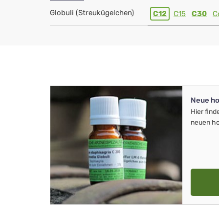
Globuli (Streukügelchen)
C12
C15
C30
C
Neue ho
Hier find
neuen ho