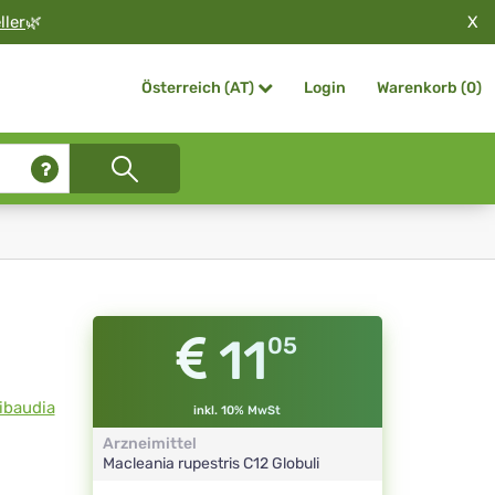
X
ller
🌿
Login
Warenkorb (
0
)
Österreich (AT)
11
05
ibaudia
inkl. 10% MwSt
Arzneimittel
Macleania rupestris
C12
Globuli