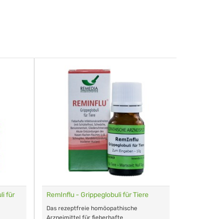
i für
RemInflu - Grippeglobuli für Tiere
Dr. Haus
sensitiv
Das rezeptfreie homöopathische
Schonende
Arzneimittel für fieberhafte