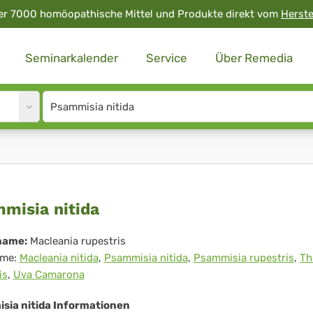
er 7000 homöopathische Mittel und Produkte direkt vom
Herste
Seminarkalender
Service
Über Remedia
Site
search
input
ammisia
misia nitida
ida
name:
Macleania rupestris
me:
Macleania nitida
,
Psammisia nitida
,
Psammisia rupestris
,
Th
is
,
Uva Camarona
sia nitida Informationen