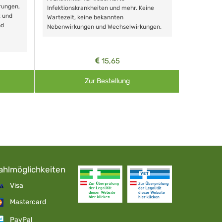
rungen,
Zähnen, au
Infektionskrankheiten und mehr. Keine
t und
Wartezeit, keine bekannten
nd
Nebenwirkungen und Wechselwirkungen.
15,65
Zur Bestellung
ahlmöglichkeiten
Visa
Mastercard
PayPal