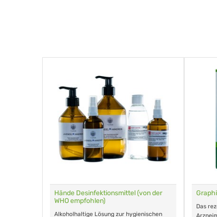
für Tiere
Hände Desinfektionsmittel (von der
Graphi
WHO empfohlen)
m Eingeben.
Das re
Alkoholhaltige Lösung zur hygienischen
Arzneim