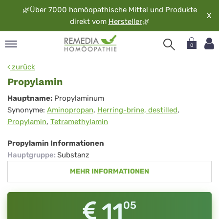
🌿
Über 7000 homöopathische Mittel und Produkte
X
direkt vom
Hersteller
🌿
0
pand
zurück
rache
Propylamin
pand
Propylamin
Hauptname:
Propylaminum
op
Synonyme:
Aminopropan
,
Herring-brine, destilled
,
pand
Propylamin
,
Tetramethylamin
möopathie
Propylamin Informationen
Hauptgruppe
:
Substanz
pand
MEHR INFORMATIONEN
rvice
pand
er
11
05
media