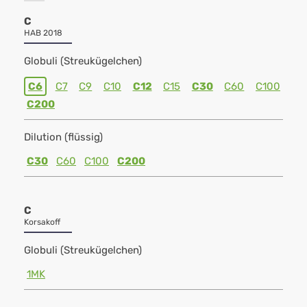
C
HAB 2018
Globuli (Streukügelchen)
C6
C7
C9
C10
C12
C15
C30
C60
C100
C200
Dilution (flüssig)
C30
C60
C100
C200
C
Korsakoff
Globuli (Streukügelchen)
1MK