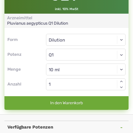
inkl. 10% MwSt
Arzneimittel
Pluvianus aegypticus
Q1
Dilution
Form
Form
Dilution
Potenz
Q1
Dilution
Menge
Anzahl
In den Warenkorb
Verfügbare Potenzen