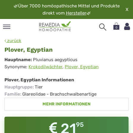
🌿
Über 7000 homöopathische Mittel und Produkte
X
direkt vom
Hersteller
🌿
0
pand
zurück
rache
Plover, Egyptian
pand
Plover,
Hauptname:
Pluvianus aegypticus
op
Synonyme:
Krokodilwächter
,
Plover, Egyptian
Egyptian
pand
möopathie
Plover, Egyptian Informationen
Hauptgruppe
:
Tier
Familie
:
Glareolidae - Brachschwalbenartige
pand
MEHR INFORMATIONEN
rvice
pand
er
21
95
media