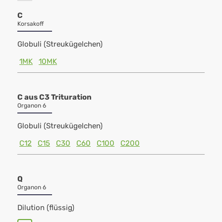
C
Korsakoff
Globuli (Streukügelchen)
1MK
10MK
C aus C3 Trituration
Organon 6
Globuli (Streukügelchen)
C12
C15
C30
C60
C100
C200
Q
Organon 6
Dilution (flüssig)