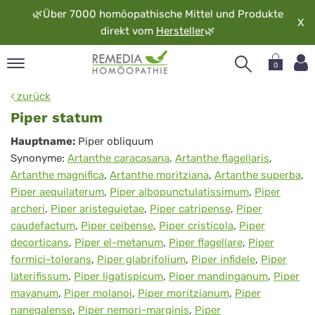
🌿
Über 7000 homöopathische Mittel und Produkte
X
direkt vom
Hersteller
🌿
0
pand
zurück
rache
Piper statum
pand
Piper
Hauptname:
Piper obliquum
op
Synonyme:
Artanthe caracasana
,
Artanthe flagellaris
,
statum
pand
Artanthe magnifica
,
Artanthe moritziana
,
Artanthe superba
,
möopathie
Piper aequilaterum
,
Piper albopunctulatissimum
,
Piper
archeri
,
Piper aristeguietae
,
Piper catripense
,
Piper
caudefactum
,
Piper ceibense
,
Piper cristicola
,
Piper
pand
decorticans
,
Piper el-metanum
,
Piper flagellare
,
Piper
rvice
formici-tolerans
,
Piper glabrifolium
,
Piper infidele
,
Piper
pand
laterifissum
,
Piper ligatispicum
,
Piper mandinganum
,
Piper
er
mayanum
,
Piper molanoi
,
Piper moritzianum
,
Piper
media
nanegalense
,
Piper nemori-marginis
,
Piper