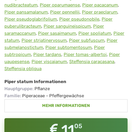
nudibracteatum
,
Piper oparumaense
,
Piper pacacanum
,
Piper pansamalanum
,
Piper pennellii
,
Piper praeclarum
,
Piper pseudoglabrifolium
,
Piper pseudonobile
,
Piper
puberulibracteum
,
Piper sanguineispicum
,
Piper
saramaccanum
,
Piper sasaimanum
,
Piper spoliatum
,
Piper
statum
,
Piper striatinervosum
,
Piper subfuscum
,
Piper
submelanostictum
,
Piper subtomentosum
,
Piper
subtropicum
,
Piper tardans
,
Piper tomas-albertoi
,
Piper
uaupesense
,
Piper viscaianum
,
Steffensia caracasana
,
Steffensia obliqua
Piper statum Informationen
Hauptgruppe
:
Pflanze
Familie
:
Piperaceae - Pfeffergewächse
MEHR INFORMATIONEN
11
05