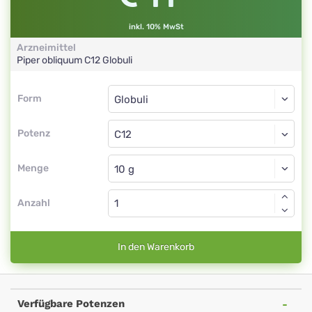
inkl. 10% MwSt
Arzneimittel
Piper obliquum
C12
Globuli
Form
Form
Globuli
Potenz
C12
Globuli
Menge
Anzahl
In den Warenkorb
Verfügbare Potenzen