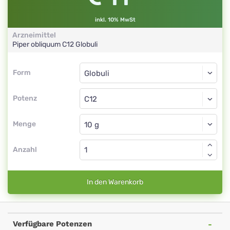
inkl. 10% MwSt
Arzneimittel
Piper obliquum
C12
Globuli
Form
Form
Globuli
Potenz
C12
Globuli
Menge
Anzahl
In den Warenkorb
Verfügbare Potenzen