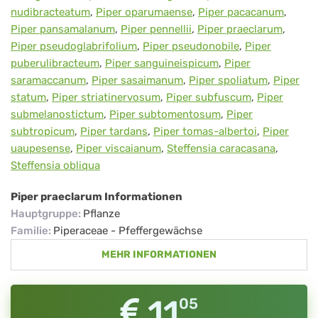
nudibracteatum
,
Piper oparumaense
,
Piper pacacanum
,
Piper pansamalanum
,
Piper pennellii
,
Piper praeclarum
,
Piper pseudoglabrifolium
,
Piper pseudonobile
,
Piper
puberulibracteum
,
Piper sanguineispicum
,
Piper
saramaccanum
,
Piper sasaimanum
,
Piper spoliatum
,
Piper
statum
,
Piper striatinervosum
,
Piper subfuscum
,
Piper
submelanostictum
,
Piper subtomentosum
,
Piper
subtropicum
,
Piper tardans
,
Piper tomas-albertoi
,
Piper
uaupesense
,
Piper viscaianum
,
Steffensia caracasana
,
Steffensia obliqua
Piper praeclarum Informationen
Hauptgruppe
:
Pflanze
Familie
:
Piperaceae - Pfeffergewächse
MEHR INFORMATIONEN
11
05