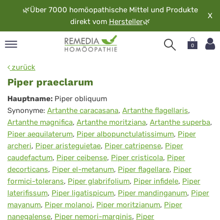
🌿
Über 7000 homöopathische Mittel und Produkte
X
direkt vom
Hersteller
🌿
0
pand
zurück
rache
Piper praeclarum
pand
Piper
Hauptname:
Piper obliquum
op
Synonyme:
Artanthe caracasana
,
Artanthe flagellaris
,
praeclarum
pand
Artanthe magnifica
,
Artanthe moritziana
,
Artanthe superba
,
möopathie
Piper aequilaterum
,
Piper albopunctulatissimum
,
Piper
archeri
,
Piper aristeguietae
,
Piper catripense
,
Piper
caudefactum
,
Piper ceibense
,
Piper cristicola
,
Piper
pand
decorticans
,
Piper el-metanum
,
Piper flagellare
,
Piper
rvice
formici-tolerans
,
Piper glabrifolium
,
Piper infidele
,
Piper
pand
laterifissum
,
Piper ligatispicum
,
Piper mandinganum
,
Piper
er
mayanum
,
Piper molanoi
,
Piper moritzianum
,
Piper
media
nanegalense
,
Piper nemori-marginis
,
Piper