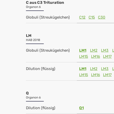
C aus C3 Trituration
Organon 6
Globuli (Streukügelchen)
C12
C15
C30
LM
HAB 2018
Globuli (Streukügelchen)
LM1
LM2
LM3
LM15
LM16
LM17
Dilution (flüssig)
LM1
LM2
LM3
LM15
LM16
LM17
Q
Organon 6
Dilution (flüssig)
Q1