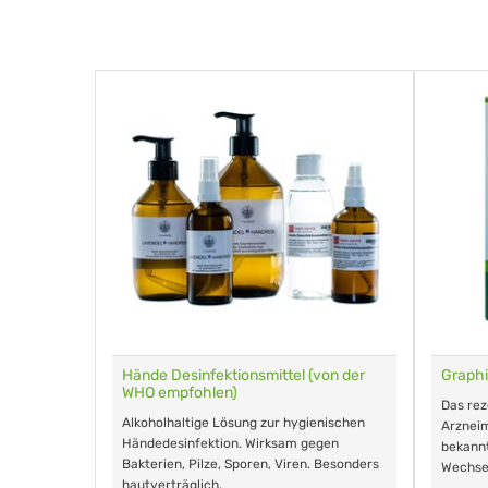
für Tiere
Hände Desinfektionsmittel (von der
Graphi
WHO empfohlen)
m Eingeben.
Das re
Alkoholhaltige Lösung zur hygienischen
Arzneim
Händedesinfektion. Wirksam gegen
nd ohne
bekann
Bakterien, Pilze, Sporen, Viren. Besonders
Wechse
hautverträglich.