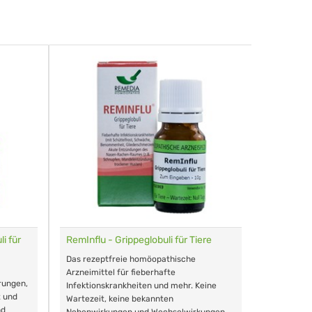
i für
RemInflu - Grippeglobuli für Tiere
Dr. Haus
sensitiv
Das rezeptfreie homöopathische
Schonende
Arzneimittel für fieberhafte
rungen,
Zähnen, au
Infektionskrankheiten und mehr. Keine
t und
Wartezeit, keine bekannten
nd