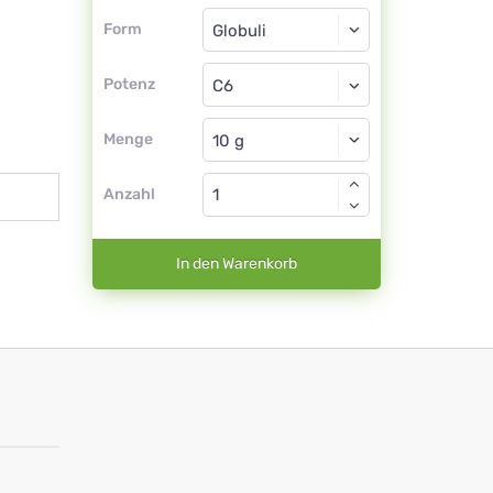
Form
Form
Globuli
Potenz
C6
Globuli
Menge
Anzahl
In den Warenkorb