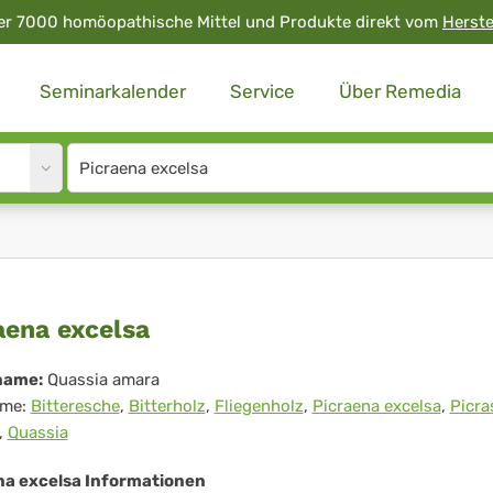
er 7000 homöopathische Mittel und Produkte direkt vom
Herste
Seminarkalender
Service
Über Remedia
Site
search
input
raena
aena excelsa
elsa
name:
Quassia amara
me:
Bitteresche
,
Bitterholz
,
Fliegenholz
,
Picraena excelsa
,
Picr
,
Quassia
na excelsa Informationen