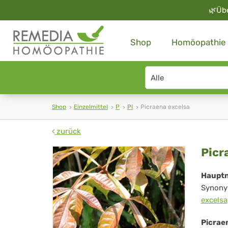
🌿
Üb
Shop
Homöopathie
Search
type
Shop
Einzelmittel
P
PI
Picraena excelsa
zurück
Pic
Picr
exc
Haupt
Synony
excelsa
Picrae