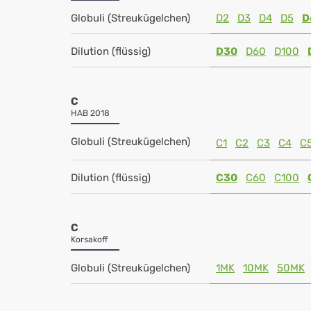
Globuli (Streukügelchen)
D2
D3
D4
D5
D
Dilution (flüssig)
D30
D60
D100
C
HAB 2018
Globuli (Streukügelchen)
C1
C2
C3
C4
C
Dilution (flüssig)
C30
C60
C100
C
Korsakoff
Globuli (Streukügelchen)
1MK
10MK
50MK