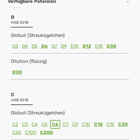
Verfügbare Potenzen
D
HAB 2018
Globuli (Streukügelchen)
D3
D4
D5
D6
D7
D9
D10
D12
D15
D30
Dilution (flüssig)
D30
C
HAB 2018
Globuli (Streukügelchen)
C2
C3
C4
C5
C6
C7
C9
C10
C12
C15
C30
C60
C100
C200