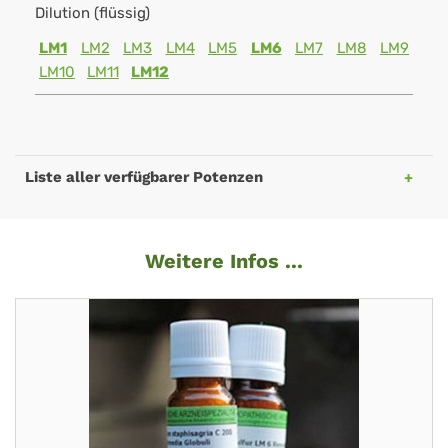
Dilution (flüssig)
LM1
LM2
LM3
LM4
LM5
LM6
LM7
LM8
LM9
LM10
LM11
LM12
Liste aller verfügbarer Potenzen
Weitere Infos ...