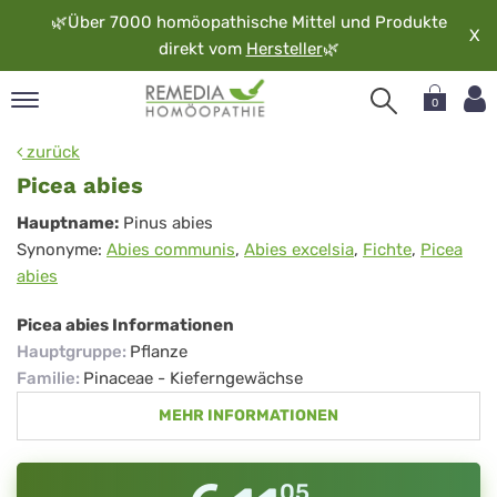
🌿
Über 7000 homöopathische Mittel und Produkte
X
direkt vom
Hersteller
🌿
0
pand
zurück
rache
Picea abies
pand
Picea
Hauptname:
Pinus abies
op
Synonyme:
Abies communis
,
Abies excelsia
,
Fichte
,
Picea
abies
pand
abies
möopathie
Picea abies Informationen
Hauptgruppe
:
Pflanze
pand
Familie
:
Pinaceae - Kieferngewächse
rvice
MEHR INFORMATIONEN
pand
er
media
05