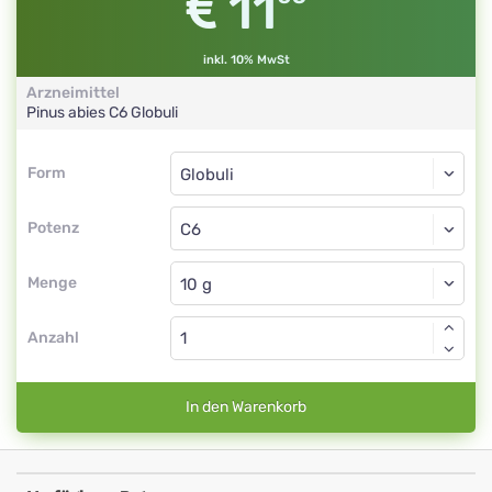
11
inkl. 10% MwSt
Arzneimittel
Pinus abies
C6
Globuli
Form
Form
Globuli
Potenz
C6
Globuli
Menge
Anzahl
In den Warenkorb