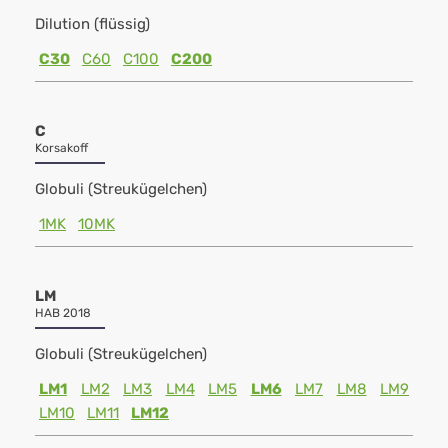
Dilution (flüssig)
C30
C60
C100
C200
C
Korsakoff
Globuli (Streukügelchen)
1MK
10MK
LM
HAB 2018
Globuli (Streukügelchen)
LM1
LM2
LM3
LM4
LM5
LM6
LM7
LM8
LM9
LM10
LM11
LM12