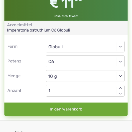
11
inkl. 10% MwSt
Arzneimittel
Imperatoria ostruthium
C6
Globuli
Form
Form
Globuli
Potenz
C6
Globuli
Menge
Anzahl
In den Warenkorb