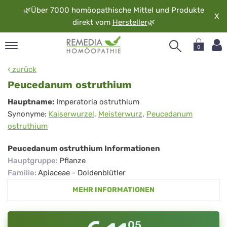
🌿
Über 7000 homöopathische Mittel und Produkte
X
direkt vom
Hersteller
🌿
0
pand
zurück
rache
Peucedanum ostruthium
pand
Peucedanum
Hauptname:
Imperatoria ostruthium
op
Synonyme:
Kaiserwurzel
,
Meisterwurz
,
Peucedanum
ostruthium
pand
ostruthium
möopathie
Peucedanum ostruthium Informationen
Hauptgruppe
:
Pflanze
pand
Familie
:
Apiaceae - Doldenblütler
rvice
MEHR INFORMATIONEN
pand
er
media
05