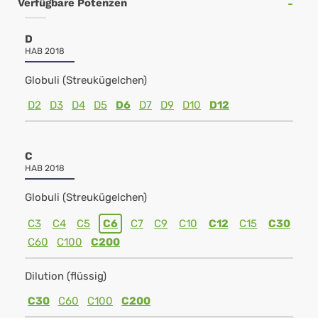
Verfügbare Potenzen
D
HAB 2018
Globuli (Streukügelchen)
D2
D3
D4
D5
D6
D7
D9
D10
D12
C
HAB 2018
Globuli (Streukügelchen)
C3
C4
C5
C6
C7
C9
C10
C12
C15
C30
C60
C100
C200
Dilution (flüssig)
C30
C60
C100
C200