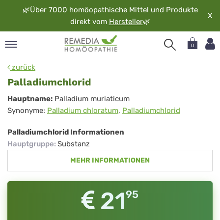
🌿
Über 7000 homöopathische Mittel und Produkte
X
direkt vom
Hersteller
🌿
0
pand
zurück
rache
Palladiumchlorid
pand
Palladiumchlorid
Hauptname:
Palladium muriaticum
op
Synonyme:
Palladium chloratum
,
Palladiumchlorid
pand
möopathie
Palladiumchlorid Informationen
Hauptgruppe
:
Substanz
MEHR INFORMATIONEN
pand
rvice
pand
21
95
er
media