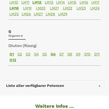
LM10
LM11
LM12
LM13
LM14
LM15
LM16
LM17
LM18
LM19
LM20
LM21
LM22
LM23
LM24
LM25
LM26
LM27
LM28
LM29
Q
Organon 6
Dilution (flüssig)
Q1
Q2
Q3
Q4
Q5
Q6
Q7
Q8
Q9
Q10
Q11
Q12
Liste aller verfügbarer Potenzen
Weitere Infos ...