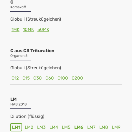
C
Korsakoff
Globuli (Streukügelchen)
1MK
10MK
50MK
C aus C3 Trituration
Organon 6
Globuli (Streukügelchen)
C12
C15
C30
C60
C100
C200
LM
HAB 2018
Dilution (flüssig)
LM1
LM2
LM3
LM4
LM5
LM6
LM7
LM8
LM9