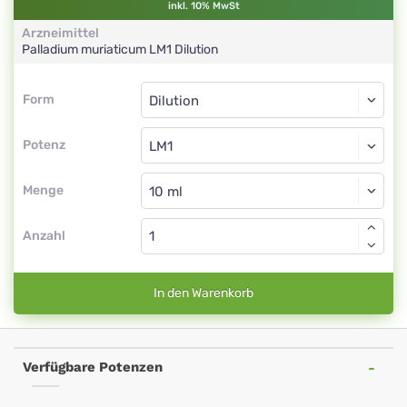
inkl. 10% MwSt
Arzneimittel
Palladium muriaticum
LM1
Dilution
Form
Form
Dilution
Potenz
LM1
Dilution
Menge
Anzahl
In den Warenkorb
Verfügbare Potenzen