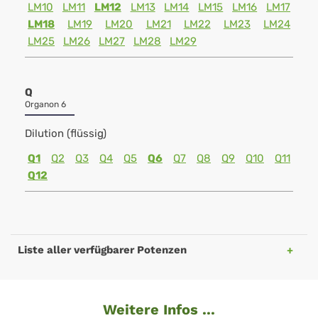
LM10
LM11
LM12
LM13
LM14
LM15
LM16
LM17
LM18
LM19
LM20
LM21
LM22
LM23
LM24
LM25
LM26
LM27
LM28
LM29
Q
Organon 6
Dilution (flüssig)
Q1
Q2
Q3
Q4
Q5
Q6
Q7
Q8
Q9
Q10
Q11
Q12
Liste aller verfügbarer Potenzen
Weitere Infos ...