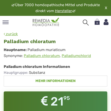
🌿
Über 7000 homöopathische Mittel und Produkte
X
direkt vom
Hersteller
🌿
0
pand
zurück
rache
Palladium chloratum
pand
Palladium
Hauptname:
Palladium muriaticum
op
Synonyme:
Palladium chloratum
,
Palladiumchlorid
chloratum
pand
möopathie
Palladium chloratum Informationen
Hauptgruppe
:
Substanz
MEHR INFORMATIONEN
pand
rvice
pand
21
95
er
media