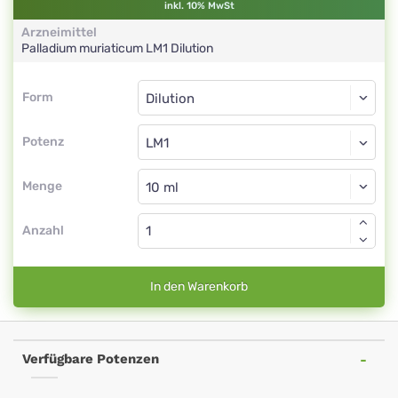
inkl. 10% MwSt
Arzneimittel
Palladium muriaticum
LM1
Dilution
Form
Form
Dilution
Potenz
LM1
Dilution
Menge
Anzahl
In den Warenkorb
Verfügbare Potenzen