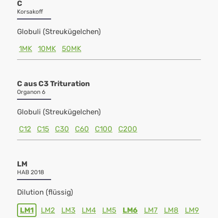
C
Korsakoff
Globuli (Streukügelchen)
1MK
10MK
50MK
C aus C3 Trituration
Organon 6
Globuli (Streukügelchen)
C12
C15
C30
C60
C100
C200
LM
HAB 2018
Dilution (flüssig)
LM1
LM2
LM3
LM4
LM5
LM6
LM7
LM8
LM9