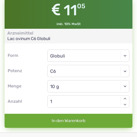
11
05
inkl. 10% MwSt
Arzneimittel
Lac ovinum
C6
Globuli
Form
Form
Globuli
Potenz
C6
Globuli
Menge
Anzahl
In den Warenkorb