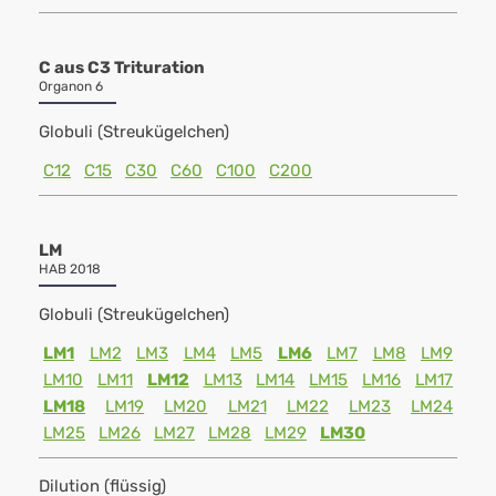
C aus C3 Trituration
Organon 6
Globuli (Streukügelchen)
C12
C15
C30
C60
C100
C200
LM
HAB 2018
Globuli (Streukügelchen)
LM1
LM2
LM3
LM4
LM5
LM6
LM7
LM8
LM9
LM10
LM11
LM12
LM13
LM14
LM15
LM16
LM17
LM18
LM19
LM20
LM21
LM22
LM23
LM24
LM25
LM26
LM27
LM28
LM29
LM30
Dilution (flüssig)