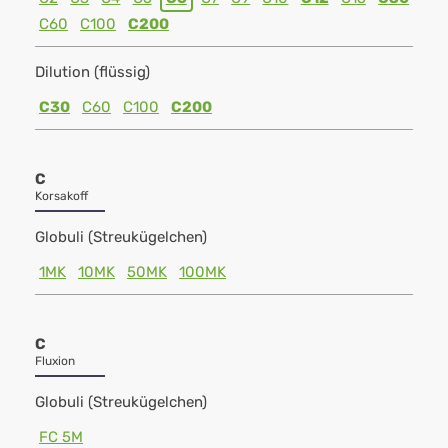
C60
C100
C200
Dilution (flüssig)
C30
C60
C100
C200
C
Korsakoff
Globuli (Streukügelchen)
1MK
10MK
50MK
100MK
C
Fluxion
Globuli (Streukügelchen)
FC 5M