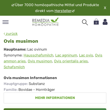
🌿
Über 7000 homöopathische Mittel und Produkte
X
direkt vom
Hersteller
🌿
0
pand
zurück
rache
Ovis musimon
pand
Ovis
Hauptname:
Lac ovinum
op
Synonyme:
Hausschafsmilch
,
Lac agninum
,
Lac ovis
,
Ovis
musimon
pand
ammon aries
,
Ovis musimon
,
Ovis orientalis aries
,
möopathie
Schafsmilch
Ovis musimon Informationen
pand
Hauptgruppe
:
Substanz
rvice
Familie
:
Bovidae - Hornträger
pand
MEHR INFORMATIONEN
er
media