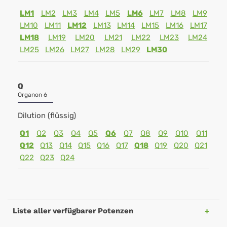
LM1
LM2
LM3
LM4
LM5
LM6
LM7
LM8
LM9
LM10
LM11
LM12
LM13
LM14
LM15
LM16
LM17
LM18
LM19
LM20
LM21
LM22
LM23
LM24
LM25
LM26
LM27
LM28
LM29
LM30
Q
Organon 6
Dilution (flüssig)
Q1
Q2
Q3
Q4
Q5
Q6
Q7
Q8
Q9
Q10
Q11
Q12
Q13
Q14
Q15
Q16
Q17
Q18
Q19
Q20
Q21
Q22
Q23
Q24
Liste aller verfügbarer Potenzen