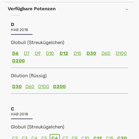
Verfügbare Potenzen
D
HAB 2018
Globuli (Streukügelchen)
D6
D7
D9
D10
D12
D15
D30
D60
D100
D200
Dilution (flüssig)
D30
D60
D100
D200
C
HAB 2018
Globuli (Streukügelchen)
C2
C3
C4
C5
C6
C7
C9
C10
C12
C15
C30