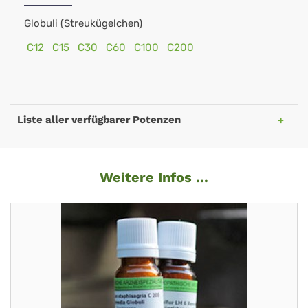
Globuli (Streukügelchen)
C12
C15
C30
C60
C100
C200
Liste aller verfügbarer Potenzen
Weitere Infos ...