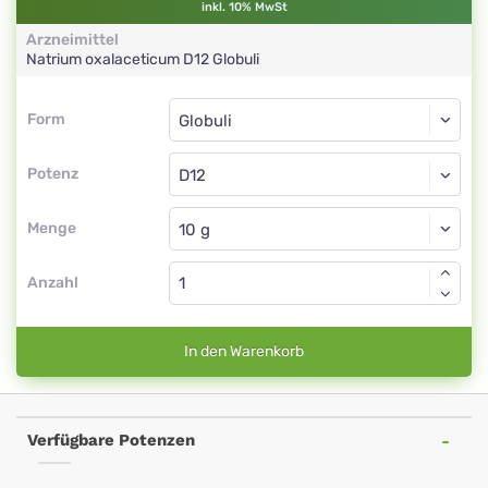
inkl. 10% MwSt
Arzneimittel
Natrium oxalaceticum
D12
Globuli
Form
Form
Globuli
Potenz
D12
Globuli
Menge
Anzahl
In den Warenkorb
Verfügbare Potenzen