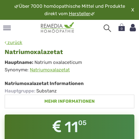
🌿
Über 7000 homöopathische Mittel und Produkte
X
direkt vom
Hersteller
🌿
0
pand
zurück
rache
Natriumoxalazetat
pand
Natriumoxalazetat
Hauptname:
Natrium oxalaceticum
op
Synonyme:
Natriumoxalazetat
pand
möopathie
Natriumoxalazetat Informationen
Hauptgruppe
:
Substanz
MEHR INFORMATIONEN
pand
rvice
pand
11
05
er
media