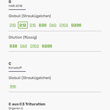
D
HAB 2018
Globuli (Streukügelchen)
D10
D12
D15
D30
D60
D100
D200
Dilution (flüssig)
D30
D60
D100
D200
C
Korsakoff
Globuli (Streukügelchen)
1MK
C aus C3 Trituration
Organon 6