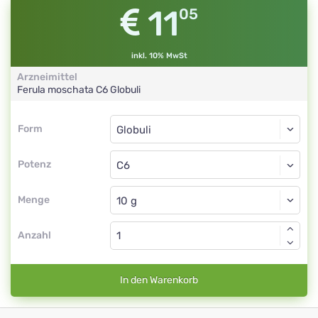
11
05
inkl. 10% MwSt
Arzneimittel
Ferula moschata
C6
Globuli
Form
Form
Globuli
Potenz
C6
Globuli
Menge
Anzahl
In den Warenkorb