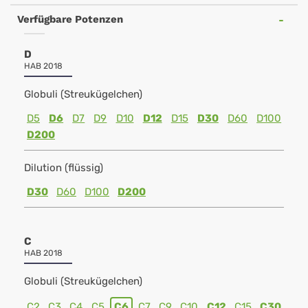
Verfügbare Potenzen
D
HAB 2018
Globuli (Streukügelchen)
D5
D6
D7
D9
D10
D12
D15
D30
D60
D100
D200
Dilution (flüssig)
D30
D60
D100
D200
C
HAB 2018
Globuli (Streukügelchen)
C2
C3
C4
C5
C6
C7
C9
C10
C12
C15
C30