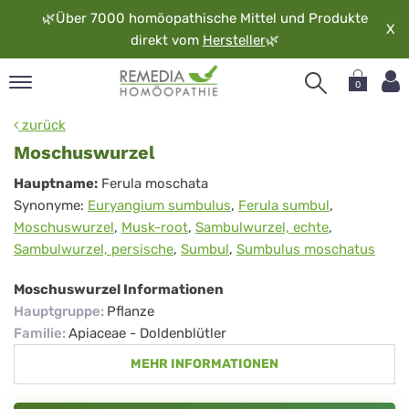
🌿
Über 7000 homöopathische Mittel und Produkte
X
direkt vom
Hersteller
🌿
0
pand
zurück
rache
Moschuswurzel
pand
Moschuswurzel
Hauptname:
Ferula moschata
op
Synonyme:
Euryangium sumbulus
,
Ferula sumbul
,
pand
Moschuswurzel
,
Musk-root
,
Sambulwurzel, echte
,
möopathie
Sambulwurzel, persische
,
Sumbul
,
Sumbulus moschatus
Moschuswurzel Informationen
pand
Hauptgruppe
:
Pflanze
rvice
Familie
:
Apiaceae - Doldenblütler
pand
MEHR INFORMATIONEN
er
media