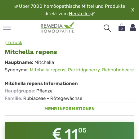
🌿
Über 7000 homöopathische Mittel und Produkte
X
direkt vom
Hersteller
🌿
0
pand
zurück
rache
Mitchella repens
pand
Mitchella
Hauptname:
Mitchella
op
Synonyme:
Mitchella repens
,
Partridgeberry
,
Rebhuhnbeere
repens
pand
möopathie
Mitchella repens Informationen
Hauptgruppe
:
Pflanze
Familie
:
Rubiaceae - Rötegewächse
pand
MEHR INFORMATIONEN
rvice
pand
er
11
05
media