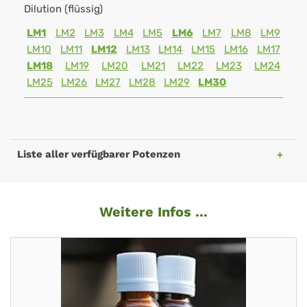
Dilution (flüssig)
LM1
LM2
LM3
LM4
LM5
LM6
LM7
LM8
LM9
LM10
LM11
LM12
LM13
LM14
LM15
LM16
LM17
LM18
LM19
LM20
LM21
LM22
LM23
LM24
LM25
LM26
LM27
LM28
LM29
LM30
Liste aller verfügbarer Potenzen
Weitere Infos ...