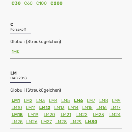
C30
C60
C100
C200
C
Korsakoff
Globuli (Streukügelchen)
1MK
LM
HAB 2018
Globuli (Streukügelchen)
LM1
LM2
LM3
LM4
LM5
LM6
LM7
LM8
LM9
LM10
LM11
LM12
LM13
LM14
LM15
LM16
LM17
LM18
LM19
LM20
LM21
LM22
LM23
LM24
LM25
LM26
LM27
LM28
LM29
LM30