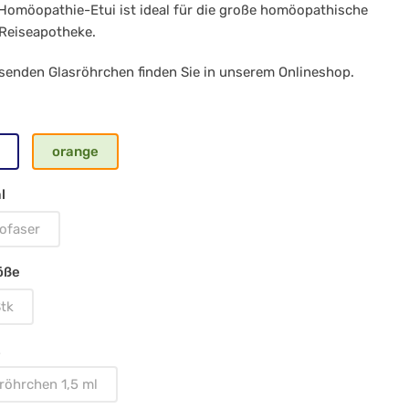
Homöopathie-Etui ist ideal für die große homöopathische
Reiseapotheke.
k
senden Glasröhrchen finden Sie in unserem Onlineshop.
sröhrchen
orange
l
nge
ofaser
öße
tk
röhrchen 1,5 ml