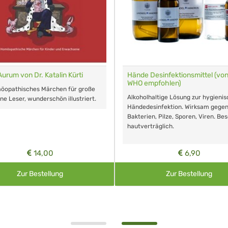
Aurum von Dr. Katalin Kürti
Hände Desinfektionsmittel (von
WHO empfohlen)
möopathisches Märchen für große
Alkoholhaltige Lösung zur hygieni
ine Leser, wunderschön illustriert.
Händedesinfektion. Wirksam gege
Bakterien, Pilze, Sporen, Viren. Be
hautverträglich.
14,00
6,90
Zur Bestellung
Zur Bestellung