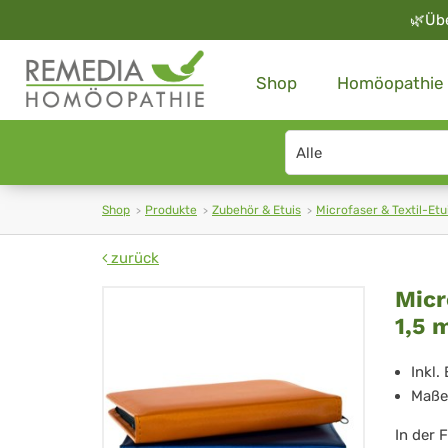
🌿
Üb
Shop
Homöopathie
Search
type
Shop
Produkte
Zubehör & Etuis
Microfaser & Textil-Etu
zurück
Mic
Micr
1,5 
Etu
MF
Inkl.
Maße:
06
In der 