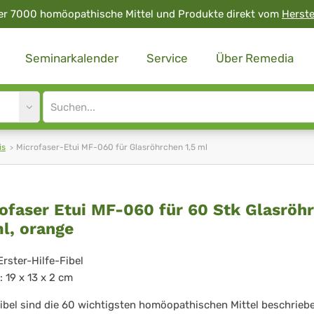
er 7000 homöopathische Mittel und Produkte direkt vom
Herste
Seminarkalender
Service
Über Remedia
Site
search
input
is
Microfaser-Etui MF-060 für Glasröhrchen 1,5 ml
rofaser
ofaser Etui MF-060 für 60 Stk Glasröh
ml, orange
i
-
 Erster-Hilfe-Fibel
 19 x 13 x 2 cm
0
Fibel sind die 60 wichtigsten homöopathischen Mittel beschrieb