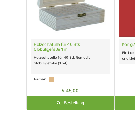
gefäße 1 g
Holzschatulle für 40 Stk
König 
Globuligefäße 1 ml
lours für
Ein ho
Holzschatulle für 40 Stk Remedia
und kle
Globuligefäße (1 ml)
Farben
45,00
Zur Bestellung