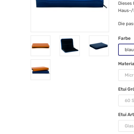
für
Dieses 
Haus-/
60
St
Die pas
Gla
Farbe
1,5
blau
ml,
Materia
ora
Micr
Etui Gr
60 S
Etui Art
Glas