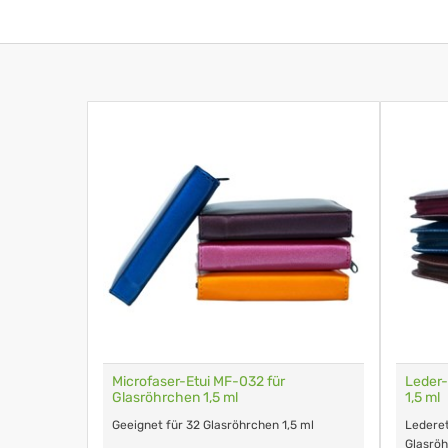
z
Microfaser-Etui MF-032 für
Leder-
Glasröhrchen 1,5 ml
1,5 ml
Geeignet für 32 Glasröhrchen 1,5 ml
Lederet
Glasrö