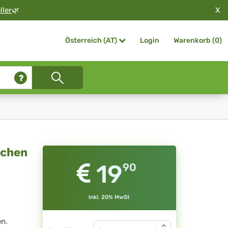
X
ller
🌿
Login
Warenkorb (
0
)
Österreich (AT)
rchen
19
90
inkl. 20% MwSt
en.