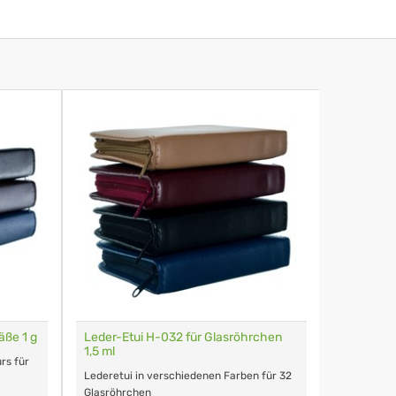
äße 1 g
Leder-Etui H-032 für Glasröhrchen
Glasröhr
1,5 ml
rs für
Füllmenge 
Lederetui in verschiedenen Farben für 32
Glasröhrchen