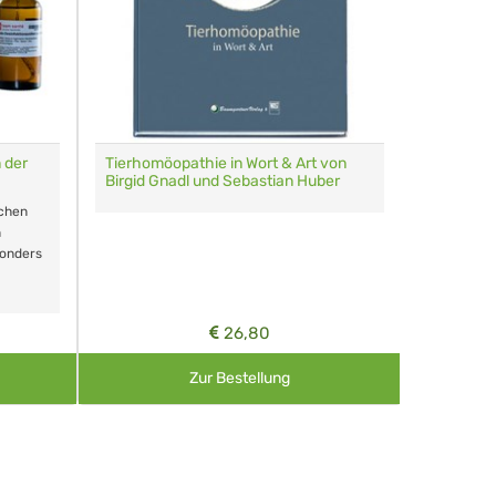
 der
Tierhomöopathie in Wort & Art von
Multi-Etu
Birgid Gnadl und Sebastian Huber
Homöopath
schen
60 Globul
n
sonders
Farben
26,80
Zur Bestellung