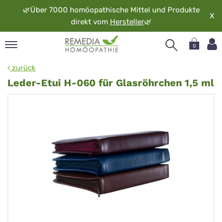
🌿
Über 7000 homöopathische Mittel und Produkte
X
direkt vom
Hersteller
🌿
0
pand
zurück
rache
Leder-Etui H-060 für Glasröhrchen 1,5 ml
pand
op
pand
möopathie
pand
rvice
pand
er
media