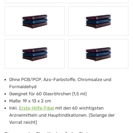
Lederetui
Ohne PCB/PCP, Azo-Farbstoffe, Chromsalze und
Formaldehyd
H-
Geeignet für 60 Glasröhrchen (1,5 ml)
060
Maße: 19 x 13 x 2 cm
für
Inkl.
Erste-Hilfe-Fibel
mit den 60 wichtigsten
60
Arzneimitteln und Hauptindikationen. (Solange der
Vorrat reicht)
Stk