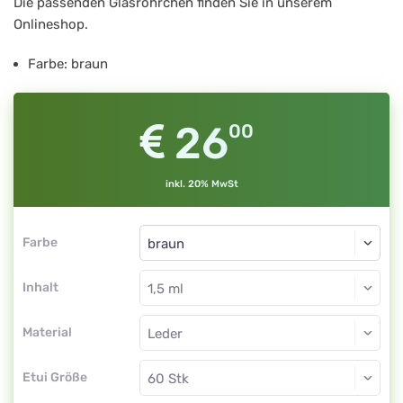
Glasröhrchen
Die passenden Glasröhrchen finden Sie in unserem
Onlineshop.
1,5
ml,
Farbe: braun
braun
26
00
inkl. 20% MwSt
Farbe
Inhalt
Material
Etui Größe